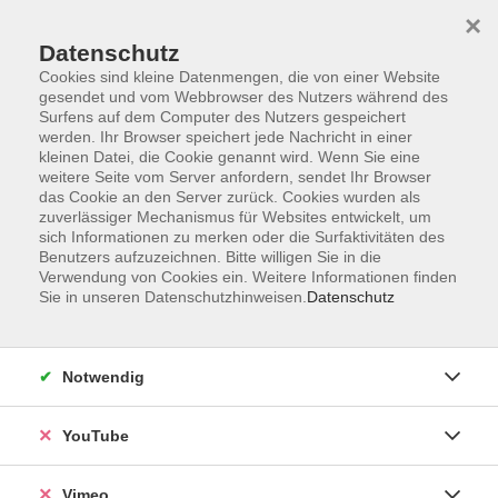
×
Datenschutz
Cookies sind kleine Datenmengen, die von einer Website
gesendet und vom Webbrowser des Nutzers während des
Surfens auf dem Computer des Nutzers gespeichert
Zum Hauptinhalt springen
werden. Ihr Browser speichert jede Nachricht in einer
kleinen Datei, die Cookie genannt wird. Wenn Sie eine
weitere Seite vom Server anfordern, sendet Ihr Browser
das Cookie an den Server zurück. Cookies wurden als
Deutsch und Integration
zuverlässiger Mechanismus für Websites entwickelt, um
sich Informationen zu merken oder die Surfaktivitäten des
Benutzers aufzuzeichnen. Bitte willigen Sie in die
Verwendung von Cookies ein. Weitere Informationen finden
Sie in unseren Datenschutzhinweisen.
Datenschutz
246 Kurse
Notwendig
zurück zu Sprachen
YouTube
Beratung Integrationskurse und DeuFöV-
Kurse:
Vimeo