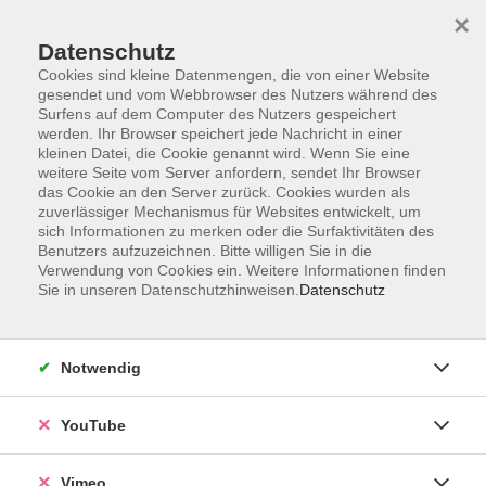
×
Datenschutz
Cookies sind kleine Datenmengen, die von einer Website
gesendet und vom Webbrowser des Nutzers während des
Surfens auf dem Computer des Nutzers gespeichert
Zum Hauptinhalt springen
werden. Ihr Browser speichert jede Nachricht in einer
kleinen Datei, die Cookie genannt wird. Wenn Sie eine
weitere Seite vom Server anfordern, sendet Ihr Browser
Der Kurs konnte nicht gefunden werden.
das Cookie an den Server zurück. Cookies wurden als
zuverlässiger Mechanismus für Websites entwickelt, um
sich Informationen zu merken oder die Surfaktivitäten des
Benutzers aufzuzeichnen. Bitte willigen Sie in die
Verwendung von Cookies ein. Weitere Informationen finden
Sie in unseren Datenschutzhinweisen.
Datenschutz
Social Media
Impressum
Notwendig
AGB
Datenschutzerklärung
YouTube
Sitemap
Widerruf
Vimeo