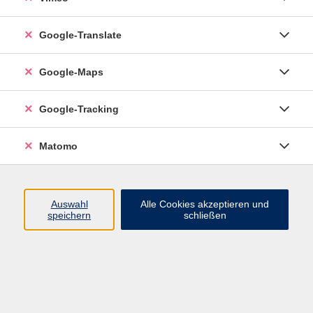
Google-Translate
vhs Esslingen am Neckar
Google-Maps
Volkshochschule
Esslingen am Neckar
Mettinger Straße 125
Google-Tracking
73728 Esslingen am Neckar
Matomo
info@vhs-esslingen.de
Tel: 0711 55021-0
Auswahl
Alle Cookies akzeptieren und
speichern
schließen
Öffnungszeiten:
Mo–Fr vormittags:
9–12.30 Uhr telefonisch und
persönlich erreichbar
Mo–Do nachmittags:
13.30–17 Uhr nur persönlich