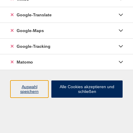
Google-Translate
vhs Esslingen am Neckar
Google-Maps
Volkshochschule
Esslingen am Neckar
Mettinger Straße 125
Google-Tracking
73728 Esslingen am Neckar
Matomo
info@vhs-esslingen.de
Tel: 0711 55021-0
Auswahl
Alle Cookies akzeptieren und
speichern
schließen
Öffnungszeiten:
Mo–Fr vormittags:
9–12.30 Uhr telefonisch und
persönlich erreichbar
Mo–Do nachmittags:
13.30–17 Uhr nur persönlich