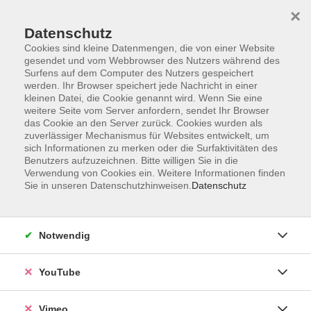
×
Datenschutz
Cookies sind kleine Datenmengen, die von einer Website
gesendet und vom Webbrowser des Nutzers während des
Surfens auf dem Computer des Nutzers gespeichert
Zum Hauptinhalt springen
werden. Ihr Browser speichert jede Nachricht in einer
kleinen Datei, die Cookie genannt wird. Wenn Sie eine
weitere Seite vom Server anfordern, sendet Ihr Browser
Der Kurs konnte nicht gefunden werden.
das Cookie an den Server zurück. Cookies wurden als
zuverlässiger Mechanismus für Websites entwickelt, um
sich Informationen zu merken oder die Surfaktivitäten des
Benutzers aufzuzeichnen. Bitte willigen Sie in die
Verwendung von Cookies ein. Weitere Informationen finden
Sie in unseren Datenschutzhinweisen.
Datenschutz
Social Media
Impressum
Notwendig
AGB
Datenschutzerklärung
YouTube
Sitemap
Widerruf
Vimeo