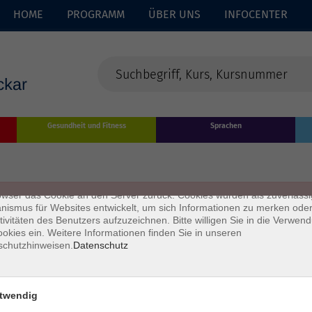
HOME
PROGRAMM
ÜBER UNS
INFOCENTER
enschutz
Gesundheit und Fitness
Sprachen
s sind kleine Datenmengen, die von einer Website gesendet und vom
owser des Nutzers während des Surfens auf dem Computer des Nutze
chert werden. Ihr Browser speichert jede Nachricht in einer kleinen Dat
 genannt wird. Wenn Sie eine weitere Seite vom Server anfordern, se
owser das Cookie an den Server zurück. Cookies wurden als zuverlässi
ismus für Websites entwickelt, um sich Informationen zu merken oder
tivitäten des Benutzers aufzuzeichnen. Bitte willigen Sie in die Verwen
okies ein. Weitere Informationen finden Sie in unseren
schutzhinweisen.
Datenschutz
twendig
Impressum