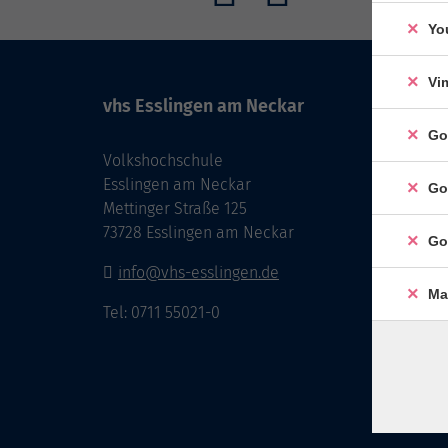
Yo
Vi
vhs Esslingen am Neckar
Go
Volkshochschule
Esslingen am Neckar
Go
Mettinger Straße 125
73728 Esslingen am Neckar
Go
info@vhs-esslingen.de
Ma
Tel: 0711 55021-0