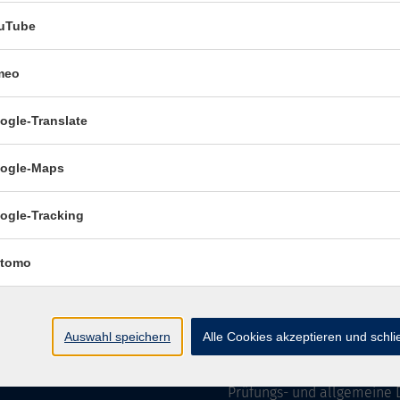
uTube
meo
Öffnungszeiten:
ogle-Translate
Mo–Fr vormittags:
9–12.30 
Mo–Do nachmittags:
13.30–
ogle-Maps
Termine für Beratung nach
ogle-Tracking
Öffnungszeiten des 
(Raum 3.01):
tomo
Mo
9-12 Uhr / 13-15 Uhr
Di
9-12 Uhr
Mi
9-12 Uhr
Auswahl speichern
Alle Cookies akzeptieren und schl
Do & Fr
geschlossen
Prüfungs- und allgemeine 