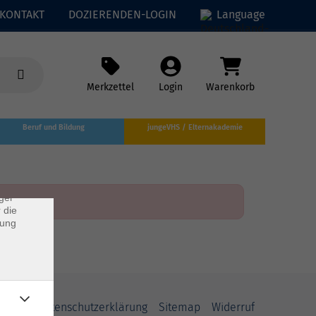
KONTAKT
DOZIERENDEN-LOGIN
Language
Merkzettel
Login
Warenkorb
×
Beruf und Bildung
jungeVHS / Elternakademie
rs
ei, die
ndet
ger
 die
dung
AGB
Datenschutzerklärung
Sitemap
Widerruf