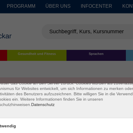
PROGRAMM
ÜBER UNS
INFOCENTER
KON
enschutz
Gesundheit und Fitness
Sprachen
s sind kleine Datenmengen, die von einer Website gesendet und vom
owser des Nutzers während des Surfens auf dem Computer des Nutze
chert werden. Ihr Browser speichert jede Nachricht in einer kleinen Dat
 genannt wird. Wenn Sie eine weitere Seite vom Server anfordern, se
owser das Cookie an den Server zurück. Cookies wurden als zuverlässi
ismus für Websites entwickelt, um sich Informationen zu merken oder
tivitäten des Benutzers aufzuzeichnen. Bitte willigen Sie in die Verwen
okies ein. Weitere Informationen finden Sie in unseren
schutzhinweisen.
Datenschutz
twendig
Impressum