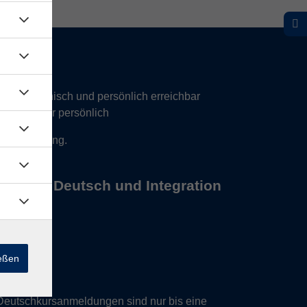
hr telefonisch und persönlich erreichbar
17 Uhr nur persönlich
 Vereinbarung.
s Büros Deutsch und Integration
ießen
Deutschkursanmeldungen sind nur bis eine