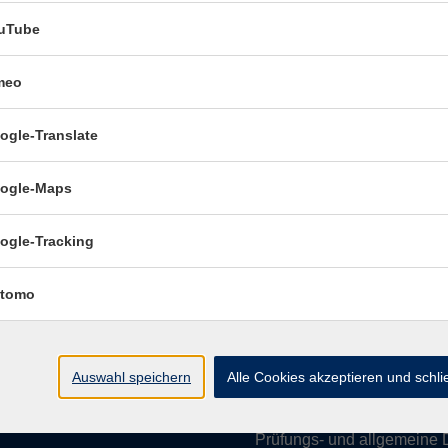
uTube
meo
Öffnungszeiten:
ogle-Translate
Mo–Fr vormittags:
9–12.30 U
Mo–Do nachmittags:
13.30–
ogle-Maps
Termine für Beratung nach
ogle-Tracking
Öffnungszeiten de
(Raum 3.01):
tomo
Mo
9-12 Uhr / 13-15 Uhr
Di
9-12 Uhr
Mi
9-12 Uhr
Auswahl speichern
Alle Cookies akzeptieren und schl
Do & Fr
geschlossen
Prüfungs- und allgemeine 