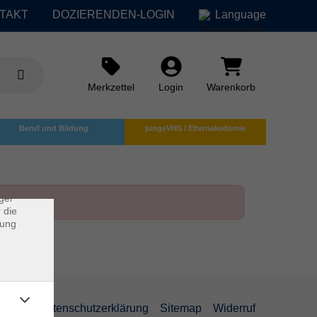
TAKT
DOZIERENDEN-LOGIN
Language
Merkzettel
Login
Warenkorb
×
Beruf und Bildung
jungeVHS / Elternakademie
rs
ei, die
ndet
ger
 die
dung
AGB
Datenschutzerklärung
Sitemap
Widerruf