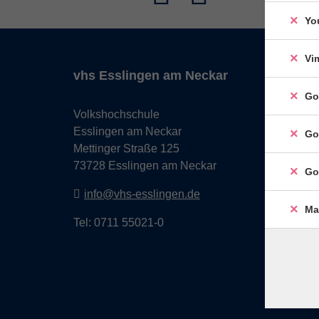
Yo
Vi
vhs Esslingen am Neckar
Go
Volkshochschule
Esslingen am Neckar
Go
Mettinger Straße 125
73728 Esslingen am Neckar
Go
info@vhs-esslingen.de
Ma
Tel: 0711 55021-0