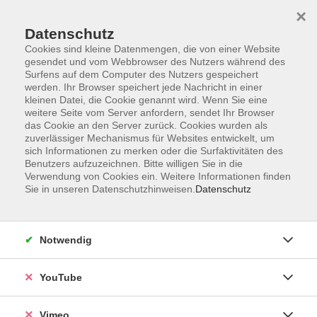
×
Datenschutz
Cookies sind kleine Datenmengen, die von einer Website
gesendet und vom Webbrowser des Nutzers während des
Surfens auf dem Computer des Nutzers gespeichert
Zum Hauptinhalt springen
werden. Ihr Browser speichert jede Nachricht in einer
kleinen Datei, die Cookie genannt wird. Wenn Sie eine
weitere Seite vom Server anfordern, sendet Ihr Browser
das Cookie an den Server zurück. Cookies wurden als
zuverlässiger Mechanismus für Websites entwickelt, um
Kombi-Card
sich Informationen zu merken oder die Surfaktivitäten des
Benutzers aufzuzeichnen. Bitte willigen Sie in die
Sie wissen nicht, was die Kombi-Card
Verwendung von Cookies ein. Weitere Informationen finden
ist? Dann klicken Sie hier:
Sie in unseren Datenschutzhinweisen.
Datenschutz
zur Kombi-Card
Notwendig
Sie möchten eine Kombi-Card
kaufen? Dann klicken Sie hier:
YouTube
Kombi-Card in den Warenkorb legen
Vimeo