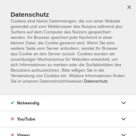
×
Datenschutz
Cookies sind kleine Datenmengen, die von einer Website
gesendet und vom Webbrowser des Nutzers während des
Surfens auf dem Computer des Nutzers gespeichert
Zum Hauptinhalt springen
werden. Ihr Browser speichert jede Nachricht in einer
kleinen Datei, die Cookie genannt wird. Wenn Sie eine
weitere Seite vom Server anfordern, sendet Ihr Browser
Der Kurs konnte nicht gefunden werden.
das Cookie an den Server zurück. Cookies wurden als
zuverlässiger Mechanismus für Websites entwickelt, um
sich Informationen zu merken oder die Surfaktivitäten des
Benutzers aufzuzeichnen. Bitte willigen Sie in die
Verwendung von Cookies ein. Weitere Informationen finden
Sie in unseren Datenschutzhinweisen.
Datenschutz
Social Media
Impressum
Notwendig
AGB
Datenschutzerklärung
YouTube
Sitemap
Widerruf
Vimeo