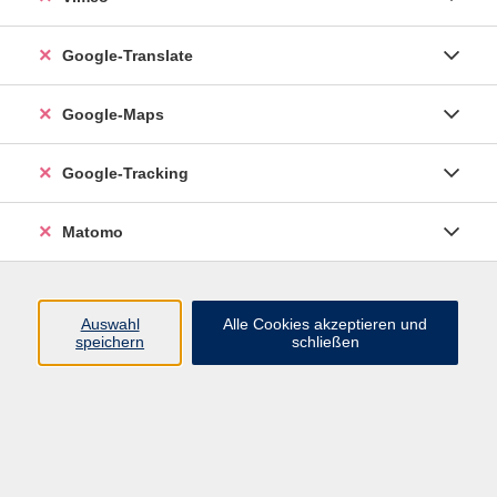
Google-Translate
vhs Esslingen am Neckar
Google-Maps
Volkshochschule
Esslingen am Neckar
Mettinger Straße 125
Google-Tracking
73728 Esslingen am Neckar
Matomo
info@vhs-esslingen.de
Tel: 0711 55021-0
Auswahl
Alle Cookies akzeptieren und
speichern
schließen
Öffnungszeiten:
Mo–Fr vormittags:
9–12.30 Uhr telefonisch und
persönlich erreichbar
Mo–Do nachmittags:
13.30–17 Uhr nur persönlich