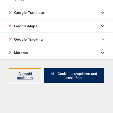
Google-Translate
vhs Esslingen am Neckar
Google-Maps
Volkshochschule
Esslingen am Neckar
Mettinger Straße 125
Google-Tracking
73728 Esslingen am Neckar
Matomo
info@vhs-esslingen.de
Tel: 0711 55021-0
Auswahl
Alle Cookies akzeptieren und
speichern
schließen
Öffnungszeiten:
Mo–Fr vormittags:
9–12.30 Uhr telefonisch und
persönlich erreichbar
Mo–Do nachmittags:
13.30–17 Uhr nur persönlich