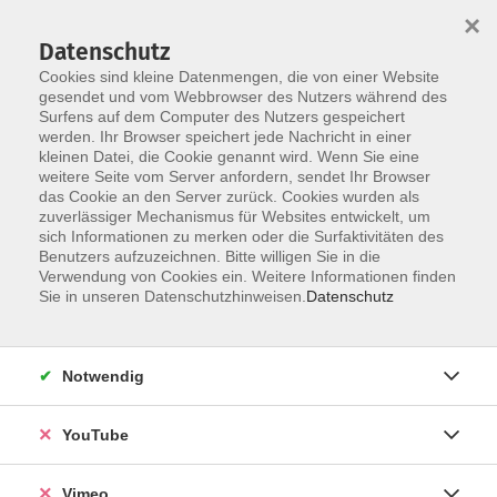
×
Datenschutz
Cookies sind kleine Datenmengen, die von einer Website
gesendet und vom Webbrowser des Nutzers während des
Surfens auf dem Computer des Nutzers gespeichert
Zum Hauptinhalt springen
werden. Ihr Browser speichert jede Nachricht in einer
kleinen Datei, die Cookie genannt wird. Wenn Sie eine
weitere Seite vom Server anfordern, sendet Ihr Browser
Der Kurs konnte nicht gefunden werden.
das Cookie an den Server zurück. Cookies wurden als
zuverlässiger Mechanismus für Websites entwickelt, um
sich Informationen zu merken oder die Surfaktivitäten des
Benutzers aufzuzeichnen. Bitte willigen Sie in die
Verwendung von Cookies ein. Weitere Informationen finden
Sie in unseren Datenschutzhinweisen.
Datenschutz
Social Media
Impressum
Notwendig
AGB
Datenschutzerklärung
YouTube
Sitemap
Widerruf
Vimeo