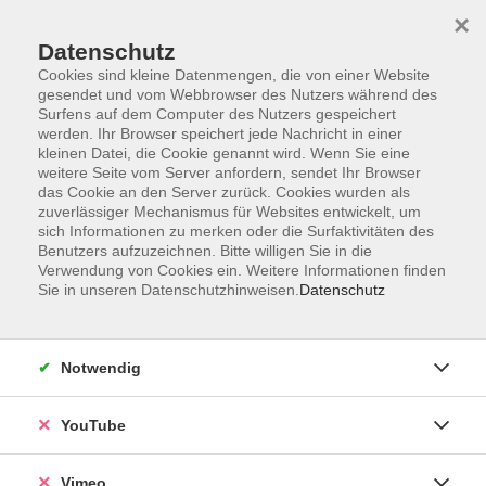
×
Datenschutz
Cookies sind kleine Datenmengen, die von einer Website
gesendet und vom Webbrowser des Nutzers während des
Surfens auf dem Computer des Nutzers gespeichert
Zum Hauptinhalt springen
werden. Ihr Browser speichert jede Nachricht in einer
kleinen Datei, die Cookie genannt wird. Wenn Sie eine
weitere Seite vom Server anfordern, sendet Ihr Browser
Der Kurs konnte nicht gefunden werden.
das Cookie an den Server zurück. Cookies wurden als
zuverlässiger Mechanismus für Websites entwickelt, um
sich Informationen zu merken oder die Surfaktivitäten des
Benutzers aufzuzeichnen. Bitte willigen Sie in die
Verwendung von Cookies ein. Weitere Informationen finden
Sie in unseren Datenschutzhinweisen.
Datenschutz
Social Media
Impressum
Notwendig
AGB
Datenschutzerklärung
YouTube
Sitemap
Widerruf
Vimeo