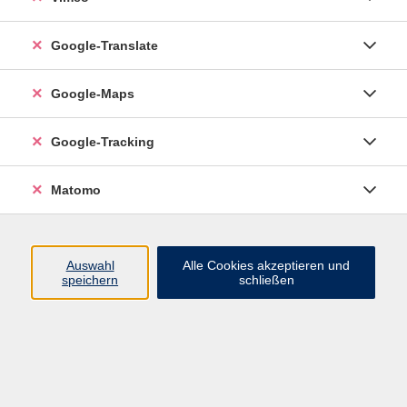
Google-Translate
vhs Esslingen am Neckar
Google-Maps
Volkshochschule
Esslingen am Neckar
Mettinger Straße 125
Google-Tracking
73728 Esslingen am Neckar
Matomo
info@vhs-esslingen.de
Tel: 0711 55021-0
Auswahl
Alle Cookies akzeptieren und
speichern
schließen
Öffnungszeiten:
Mo–Fr vormittags:
9–12.30 Uhr telefonisch und
persönlich erreichbar
Mo–Do nachmittags:
13.30–17 Uhr nur persönlich