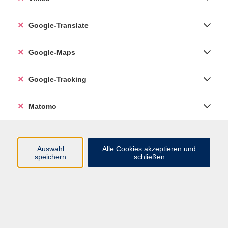
Google-Translate
vhs Esslingen am Neckar
Google-Maps
Volkshochschule
Esslingen am Neckar
Mettinger Straße 125
Google-Tracking
73728 Esslingen am Neckar
Matomo
info@vhs-esslingen.de
Tel: 0711 55021-0
Auswahl
Alle Cookies akzeptieren und
speichern
schließen
Öffnungszeiten:
Mo–Fr vormittags:
9–12.30 Uhr telefonisch und
persönlich erreichbar
Mo–Do nachmittags:
13.30–17 Uhr nur persönlich