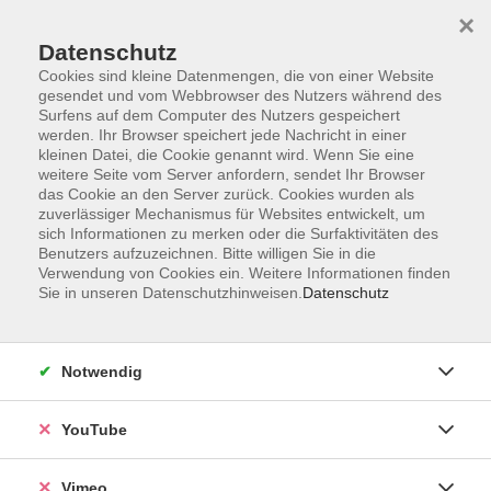
×
Datenschutz
Cookies sind kleine Datenmengen, die von einer Website
gesendet und vom Webbrowser des Nutzers während des
Surfens auf dem Computer des Nutzers gespeichert
Zum Hauptinhalt springen
werden. Ihr Browser speichert jede Nachricht in einer
kleinen Datei, die Cookie genannt wird. Wenn Sie eine
weitere Seite vom Server anfordern, sendet Ihr Browser
Der Kurs konnte nicht gefunden werden.
das Cookie an den Server zurück. Cookies wurden als
zuverlässiger Mechanismus für Websites entwickelt, um
sich Informationen zu merken oder die Surfaktivitäten des
Benutzers aufzuzeichnen. Bitte willigen Sie in die
Verwendung von Cookies ein. Weitere Informationen finden
Sie in unseren Datenschutzhinweisen.
Datenschutz
Social Media
Impressum
Notwendig
AGB
Datenschutzerklärung
YouTube
Sitemap
Widerruf
Vimeo