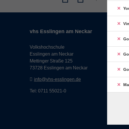
Yo
Vi
vhs Esslingen am Neckar
Go
Volkshochschule
Esslingen am Neckar
Go
Mettinger Straße 125
73728 Esslingen am Neckar
Go
info@vhs-esslingen.de
Ma
Tel: 0711 55021-0