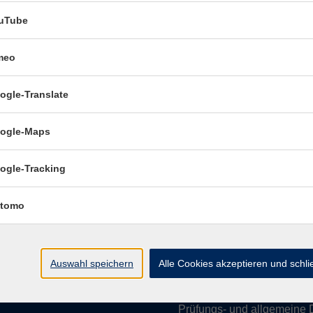
uTube
meo
Öffnungszeiten:
ogle-Translate
Mo–Fr vormittags:
9–12.30 U
Mo–Do nachmittags:
13.30–
ogle-Maps
Termine für Beratung nach
ogle-Tracking
Öffnungszeiten de
tomo
(Raum 3.01):
Mo
9-12 Uhr / 13-15 Uhr
Di
9-12 Uhr
Auswahl speichern
Alle Cookies akzeptieren und schl
Mi
9-12 Uhr
Do & Fr
geschlossen
Prüfungs- und allgemeine 