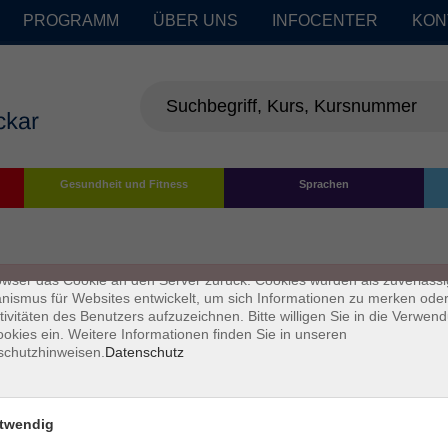
PROGRAMM
ÜBER UNS
INFOCENTER
KON
enschutz
Gesundheit und Fitness
Sprachen
s sind kleine Datenmengen, die von einer Website gesendet und vom
owser des Nutzers während des Surfens auf dem Computer des Nutze
chert werden. Ihr Browser speichert jede Nachricht in einer kleinen Dat
 genannt wird. Wenn Sie eine weitere Seite vom Server anfordern, se
owser das Cookie an den Server zurück. Cookies wurden als zuverlässi
ismus für Websites entwickelt, um sich Informationen zu merken oder
tivitäten des Benutzers aufzuzeichnen. Bitte willigen Sie in die Verwen
okies ein. Weitere Informationen finden Sie in unseren
schutzhinweisen.
Datenschutz
twendig
Impressum