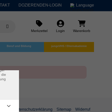
TAKT
DOZIERENDEN-LOGIN
Language
Merkzettel
Login
Warenkorb
×
Beruf und Bildung
jungeVHS / Elternakademie
rs
ei, die
ndet
ger
 die
dung
AGB
Datenschutzerklärung
Sitemap
Widerruf