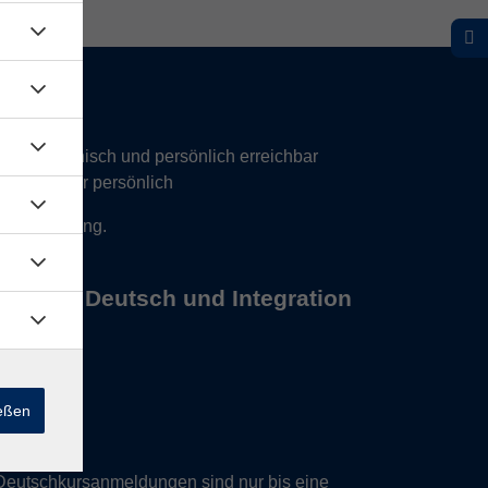
hr telefonisch und persönlich erreichbar
17 Uhr nur persönlich
 Vereinbarung.
s Büros Deutsch und Integration
ießen
Deutschkursanmeldungen sind nur bis eine