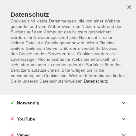
×
Datenschutz
Cookies sind kleine Datenmengen, die von einer Website
gesendet und vom Webbrowser des Nutzers während des
Surfens auf dem Computer des Nutzers gespeichert
Zum Hauptinhalt springen
werden. Ihr Browser speichert jede Nachricht in einer
kleinen Datei, die Cookie genannt wird. Wenn Sie eine
weitere Seite vom Server anfordern, sendet Ihr Browser
Der Kurs konnte nicht gefunden werden.
das Cookie an den Server zurück. Cookies wurden als
zuverlässiger Mechanismus für Websites entwickelt, um
sich Informationen zu merken oder die Surfaktivitäten des
Benutzers aufzuzeichnen. Bitte willigen Sie in die
Verwendung von Cookies ein. Weitere Informationen finden
Sie in unseren Datenschutzhinweisen.
Datenschutz
Social Media
Impressum
Notwendig
AGB
Datenschutzerklärung
YouTube
Sitemap
Widerruf
Vimeo