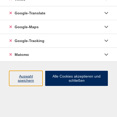
Google-Translate
vhs Esslingen am Neckar
Google-Maps
Volkshochschule
Esslingen am Neckar
Mettinger Straße 125
Google-Tracking
73728 Esslingen am Neckar
Matomo
info@vhs-esslingen.de
Tel: 0711 55021-0
Auswahl
Alle Cookies akzeptieren und
speichern
schließen
Öffnungszeiten:
Mo–Fr vormittags:
9–12.30 Uhr telefonisch und
persönlich erreichbar
Mo–Do nachmittags:
13.30–17 Uhr nur persönlich