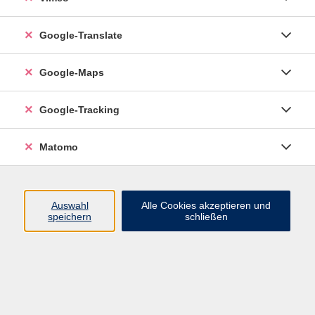
Google-Translate
vhs Esslingen am Neckar
Google-Maps
Volkshochschule
Esslingen am Neckar
Mettinger Straße 125
Google-Tracking
73728 Esslingen am Neckar
Matomo
info@vhs-esslingen.de
Tel: 0711 55021-0
Auswahl
Alle Cookies akzeptieren und
speichern
schließen
Öffnungszeiten:
Mo–Fr vormittags:
9–12.30 Uhr telefonisch und
persönlich erreichbar
Mo–Do nachmittags:
13.30–17 Uhr nur persönlich