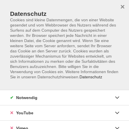
×
Datenschutz
Cookies sind kleine Datenmengen, die von einer Website
gesendet und vom Webbrowser des Nutzers während des
Surfens auf dem Computer des Nutzers gespeichert
Zum Hauptinhalt springen
werden. Ihr Browser speichert jede Nachricht in einer
kleinen Datei, die Cookie genannt wird. Wenn Sie eine
weitere Seite vom Server anfordern, sendet Ihr Browser
Der Kurs konnte nicht gefunden werden.
das Cookie an den Server zurück. Cookies wurden als
zuverlässiger Mechanismus für Websites entwickelt, um
sich Informationen zu merken oder die Surfaktivitäten des
Benutzers aufzuzeichnen. Bitte willigen Sie in die
Verwendung von Cookies ein. Weitere Informationen finden
Sie in unseren Datenschutzhinweisen.
Datenschutz
Social Media
Impressum
Notwendig
AGB
Datenschutzerklärung
YouTube
Sitemap
Widerruf
Vimeo