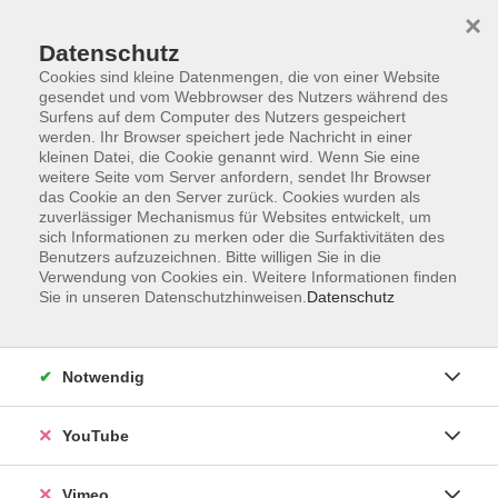
×
Datenschutz
Cookies sind kleine Datenmengen, die von einer Website
gesendet und vom Webbrowser des Nutzers während des
Surfens auf dem Computer des Nutzers gespeichert
Zum Hauptinhalt springen
werden. Ihr Browser speichert jede Nachricht in einer
kleinen Datei, die Cookie genannt wird. Wenn Sie eine
weitere Seite vom Server anfordern, sendet Ihr Browser
Der Kurs konnte nicht gefunden werden.
das Cookie an den Server zurück. Cookies wurden als
zuverlässiger Mechanismus für Websites entwickelt, um
sich Informationen zu merken oder die Surfaktivitäten des
Benutzers aufzuzeichnen. Bitte willigen Sie in die
Verwendung von Cookies ein. Weitere Informationen finden
Sie in unseren Datenschutzhinweisen.
Datenschutz
Social Media
Impressum
Notwendig
AGB
Datenschutzerklärung
YouTube
Sitemap
Widerruf
Vimeo