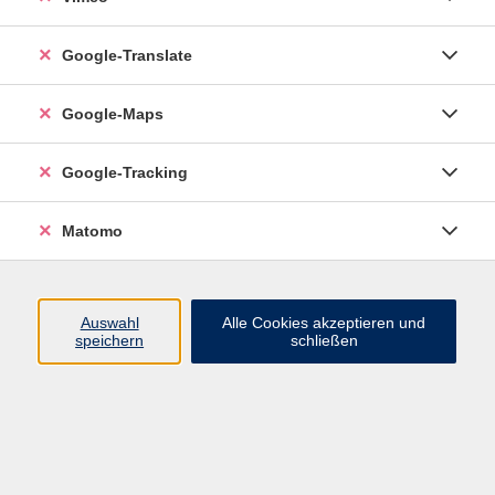
Google-Translate
vhs Esslingen am Neckar
Google-Maps
Volkshochschule
Esslingen am Neckar
Mettinger Straße 125
Google-Tracking
73728 Esslingen am Neckar
Matomo
info@vhs-esslingen.de
Tel: 0711 55021-0
Auswahl
Alle Cookies akzeptieren und
speichern
schließen
Öffnungszeiten:
Mo–Fr vormittags:
9–12.30 Uhr telefonisch und
persönlich erreichbar
Mo–Do nachmittags:
13.30–17 Uhr nur persönlich