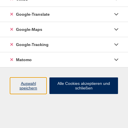
Google-Translate
vhs Esslingen am Neckar
Google-Maps
Volkshochschule
Esslingen am Neckar
Mettinger Straße 125
Google-Tracking
73728 Esslingen am Neckar
Matomo
info@vhs-esslingen.de
Tel: 0711 55021-0
Auswahl
Alle Cookies akzeptieren und
speichern
schließen
Öffnungszeiten:
Mo–Fr vormittags:
9–12.30 Uhr telefonisch und
persönlich erreichbar
Mo–Do nachmittags:
13.30–17 Uhr nur persönlich