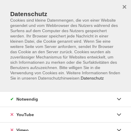
×
Datenschutz
Cookies sind kleine Datenmengen, die von einer Website
gesendet und vom Webbrowser des Nutzers während des
Surfens auf dem Computer des Nutzers gespeichert
Zum Hauptinhalt springen
werden. Ihr Browser speichert jede Nachricht in einer
kleinen Datei, die Cookie genannt wird. Wenn Sie eine
weitere Seite vom Server anfordern, sendet Ihr Browser
Der Kurs konnte nicht gefunden werden.
das Cookie an den Server zurück. Cookies wurden als
zuverlässiger Mechanismus für Websites entwickelt, um
sich Informationen zu merken oder die Surfaktivitäten des
Benutzers aufzuzeichnen. Bitte willigen Sie in die
Verwendung von Cookies ein. Weitere Informationen finden
Sie in unseren Datenschutzhinweisen.
Datenschutz
Social Media
Impressum
Notwendig
AGB
Datenschutzerklärung
YouTube
Sitemap
Widerruf
Vimeo