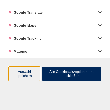
Google-Translate
vhs Esslingen am Neckar
Google-Maps
Volkshochschule
Esslingen am Neckar
Mettinger Straße 125
Google-Tracking
73728 Esslingen am Neckar
Matomo
info@vhs-esslingen.de
Tel: 0711 55021-0
Auswahl
Alle Cookies akzeptieren und
speichern
schließen
Öffnungszeiten:
Mo–Fr vormittags:
9–12.30 Uhr telefonisch und
persönlich erreichbar
Mo–Do nachmittags:
13.30–17 Uhr nur persönlich