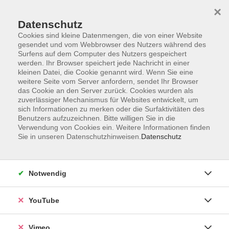
×
Datenschutz
Cookies sind kleine Datenmengen, die von einer Website
gesendet und vom Webbrowser des Nutzers während des
Surfens auf dem Computer des Nutzers gespeichert
Zum Hauptinhalt springen
werden. Ihr Browser speichert jede Nachricht in einer
kleinen Datei, die Cookie genannt wird. Wenn Sie eine
weitere Seite vom Server anfordern, sendet Ihr Browser
Der Kurs konnte nicht gefunden werden.
das Cookie an den Server zurück. Cookies wurden als
zuverlässiger Mechanismus für Websites entwickelt, um
sich Informationen zu merken oder die Surfaktivitäten des
Benutzers aufzuzeichnen. Bitte willigen Sie in die
Verwendung von Cookies ein. Weitere Informationen finden
Sie in unseren Datenschutzhinweisen.
Datenschutz
Social Media
Impressum
Notwendig
AGB
Datenschutzerklärung
YouTube
Sitemap
Widerruf
Vimeo