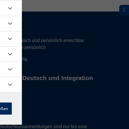
hr telefonisch und persönlich erreichbar
17 Uhr nur persönlich
 Vereinbarung.
s Büros Deutsch und Integration
ießen
Deutschkursanmeldungen sind nur bis eine