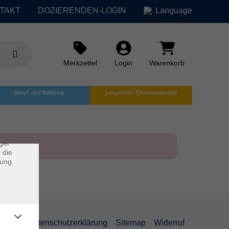
TAKT
DOZIERENDEN-LOGIN
Language
Merkzettel
Login
Warenkorb
×
Beruf und Bildung
jungeVHS / Elternakademie
rs
ei, die
ndet
ger
 die
dung
AGB
Datenschutzerklärung
Sitemap
Widerruf