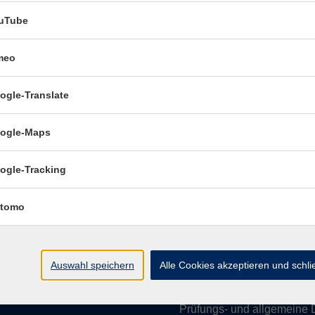
uTube
meo
Öffnungszeiten:
ogle-Translate
Mo–Fr vormittags:
9–12.30 U
Mo–Do nachmittags:
13.30–
ogle-Maps
Termine für Beratung nach
ogle-Tracking
Öffnungszeiten de
(Raum 3.01):
tomo
Mo
9-12 Uhr / 13-15 Uhr
Di
9-12 Uhr
Mi
9-12 Uhr
Auswahl speichern
Alle Cookies akzeptieren und schl
Do & Fr
geschlossen
Prüfungs- und allgemeine 