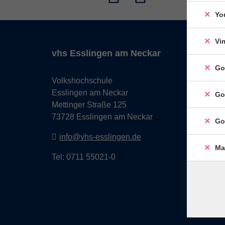
Yo
Vi
vhs Esslingen am Neckar
Go
Volkshochschule
Esslingen am Neckar
Go
Mettinger Straße 125
73728 Esslingen am Neckar
Go
info@vhs-esslingen.de
Ma
Tel: 0711 55021-0