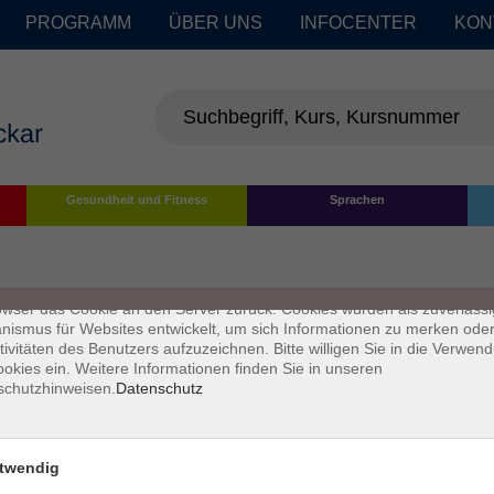
PROGRAMM
ÜBER UNS
INFOCENTER
KON
enschutz
Gesundheit und Fitness
Sprachen
s sind kleine Datenmengen, die von einer Website gesendet und vom
owser des Nutzers während des Surfens auf dem Computer des Nutze
chert werden. Ihr Browser speichert jede Nachricht in einer kleinen Dat
 genannt wird. Wenn Sie eine weitere Seite vom Server anfordern, se
owser das Cookie an den Server zurück. Cookies wurden als zuverlässi
ismus für Websites entwickelt, um sich Informationen zu merken oder
tivitäten des Benutzers aufzuzeichnen. Bitte willigen Sie in die Verwen
okies ein. Weitere Informationen finden Sie in unseren
schutzhinweisen.
Datenschutz
twendig
Impressum