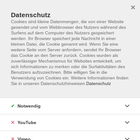
×
Datenschutz
Cookies sind kleine Datenmengen, die von einer Website
gesendet und vom Webbrowser des Nutzers während des
Surfens auf dem Computer des Nutzers gespeichert
Zum Hauptinhalt springen
werden. Ihr Browser speichert jede Nachricht in einer
kleinen Datei, die Cookie genannt wird. Wenn Sie eine
weitere Seite vom Server anfordern, sendet Ihr Browser
Der Kurs konnte nicht gefunden werden.
das Cookie an den Server zurück. Cookies wurden als
zuverlässiger Mechanismus für Websites entwickelt, um
sich Informationen zu merken oder die Surfaktivitäten des
Benutzers aufzuzeichnen. Bitte willigen Sie in die
Verwendung von Cookies ein. Weitere Informationen finden
Sie in unseren Datenschutzhinweisen.
Datenschutz
Social Media
Impressum
Notwendig
AGB
Datenschutzerklärung
YouTube
Sitemap
Widerruf
Vimeo