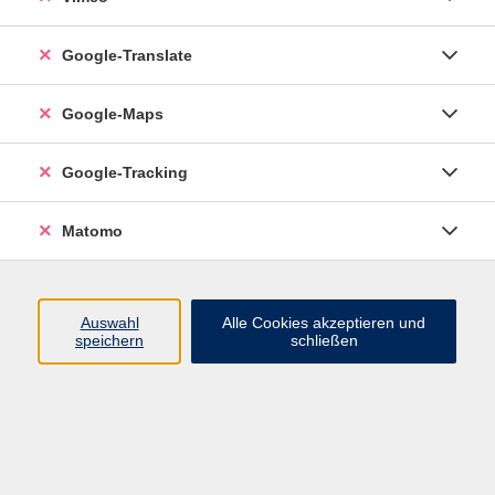
Google-Translate
vhs Esslingen am Neckar
Google-Maps
Volkshochschule
Esslingen am Neckar
Mettinger Straße 125
Google-Tracking
73728 Esslingen am Neckar
Matomo
info@vhs-esslingen.de
Tel: 0711 55021-0
Auswahl
Alle Cookies akzeptieren und
speichern
schließen
Öffnungszeiten:
Mo–Fr vormittags:
9–12.30 Uhr telefonisch und
persönlich erreichbar
Mo–Do nachmittags:
13.30–17 Uhr nur persönlich