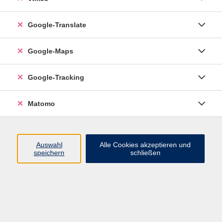
Google-Translate
vhs Esslingen am Neckar
Google-Maps
Volkshochschule
Esslingen am Neckar
Mettinger Straße 125
Google-Tracking
73728 Esslingen am Neckar
Matomo
info@vhs-esslingen.de
Tel: 0711 55021-0
Auswahl
Alle Cookies akzeptieren und
speichern
schließen
Öffnungszeiten:
Mo–Fr vormittags:
9–12.30 Uhr telefonisch und
persönlich erreichbar
Mo–Do nachmittags:
13.30–17 Uhr nur persönlich