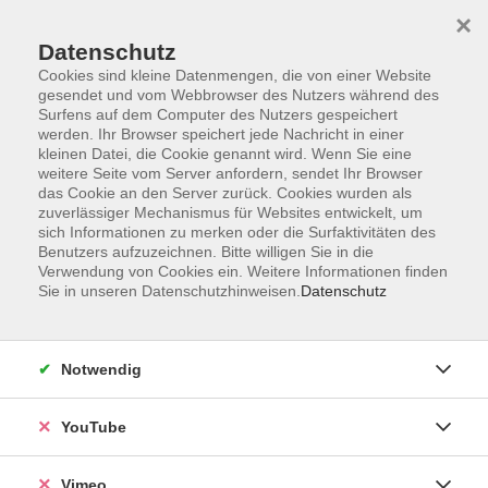
×
Datenschutz
Cookies sind kleine Datenmengen, die von einer Website
gesendet und vom Webbrowser des Nutzers während des
Surfens auf dem Computer des Nutzers gespeichert
Zum Hauptinhalt springen
werden. Ihr Browser speichert jede Nachricht in einer
kleinen Datei, die Cookie genannt wird. Wenn Sie eine
weitere Seite vom Server anfordern, sendet Ihr Browser
Der Kurs konnte nicht gefunden werden.
das Cookie an den Server zurück. Cookies wurden als
zuverlässiger Mechanismus für Websites entwickelt, um
sich Informationen zu merken oder die Surfaktivitäten des
Benutzers aufzuzeichnen. Bitte willigen Sie in die
Verwendung von Cookies ein. Weitere Informationen finden
Sie in unseren Datenschutzhinweisen.
Datenschutz
Social Media
Impressum
Notwendig
AGB
Datenschutzerklärung
YouTube
Sitemap
Widerruf
Vimeo