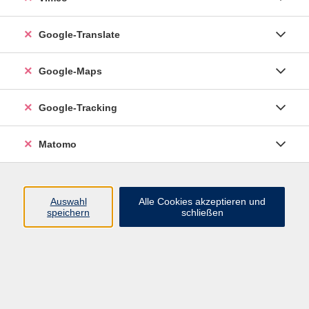
Google-Translate
vhs Esslingen am Neckar
Google-Maps
Volkshochschule
Esslingen am Neckar
Mettinger Straße 125
Google-Tracking
73728 Esslingen am Neckar
Matomo
info@vhs-esslingen.de
Tel: 0711 55021-0
Auswahl
Alle Cookies akzeptieren und
speichern
schließen
Öffnungszeiten:
Mo–Fr vormittags:
9–12.30 Uhr telefonisch und
persönlich erreichbar
Mo–Do nachmittags:
13.30–17 Uhr nur persönlich