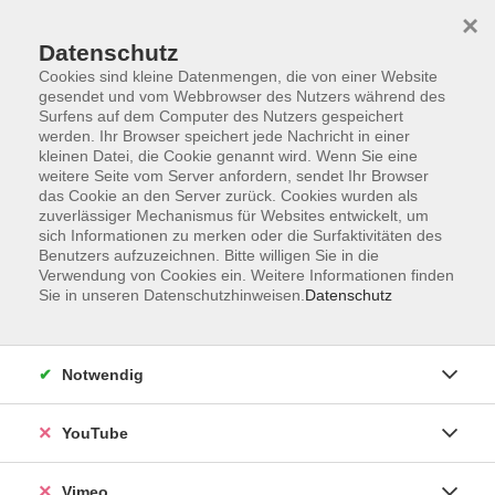
×
Datenschutz
Cookies sind kleine Datenmengen, die von einer Website
gesendet und vom Webbrowser des Nutzers während des
Surfens auf dem Computer des Nutzers gespeichert
Zum Hauptinhalt springen
werden. Ihr Browser speichert jede Nachricht in einer
kleinen Datei, die Cookie genannt wird. Wenn Sie eine
weitere Seite vom Server anfordern, sendet Ihr Browser
Der Kurs konnte nicht gefunden werden.
das Cookie an den Server zurück. Cookies wurden als
zuverlässiger Mechanismus für Websites entwickelt, um
sich Informationen zu merken oder die Surfaktivitäten des
Benutzers aufzuzeichnen. Bitte willigen Sie in die
Verwendung von Cookies ein. Weitere Informationen finden
Sie in unseren Datenschutzhinweisen.
Datenschutz
Social Media
Impressum
Notwendig
AGB
Datenschutzerklärung
YouTube
Sitemap
Widerruf
Vimeo