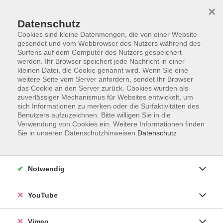
×
Datenschutz
Cookies sind kleine Datenmengen, die von einer Website
gesendet und vom Webbrowser des Nutzers während des
Surfens auf dem Computer des Nutzers gespeichert
Zum Hauptinhalt springen
werden. Ihr Browser speichert jede Nachricht in einer
kleinen Datei, die Cookie genannt wird. Wenn Sie eine
weitere Seite vom Server anfordern, sendet Ihr Browser
Der Kurs konnte nicht gefunden werden.
das Cookie an den Server zurück. Cookies wurden als
zuverlässiger Mechanismus für Websites entwickelt, um
sich Informationen zu merken oder die Surfaktivitäten des
Benutzers aufzuzeichnen. Bitte willigen Sie in die
Verwendung von Cookies ein. Weitere Informationen finden
Sie in unseren Datenschutzhinweisen.
Datenschutz
Social Media
Impressum
Notwendig
AGB
Datenschutzerklärung
YouTube
Sitemap
Widerruf
Vimeo