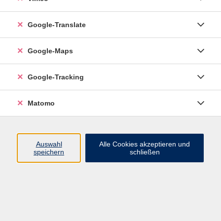
Google-Translate
vhs Esslingen am Neckar
Google-Maps
Volkshochschule
Esslingen am Neckar
Mettinger Straße 125
Google-Tracking
73728 Esslingen am Neckar
Matomo
info@vhs-esslingen.de
Tel: 0711 55021-0
Auswahl
Alle Cookies akzeptieren und
speichern
schließen
Öffnungszeiten:
Mo–Fr vormittags:
9–12.30 Uhr telefonisch und
persönlich erreichbar
Mo–Do nachmittags:
13.30–17 Uhr nur persönlich