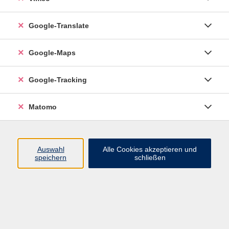
Google-Translate
vhs Esslingen am Neckar
Google-Maps
Volkshochschule
Esslingen am Neckar
Mettinger Straße 125
Google-Tracking
73728 Esslingen am Neckar
Matomo
info@vhs-esslingen.de
Tel: 0711 55021-0
Auswahl
Alle Cookies akzeptieren und
speichern
schließen
Öffnungszeiten:
Mo–Fr vormittags:
9–12.30 Uhr telefonisch und
persönlich erreichbar
Mo–Do nachmittags:
13.30–17 Uhr nur persönlich