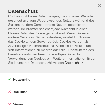
×
Datenschutz
Cookies sind kleine Datenmengen, die von einer Website
gesendet und vom Webbrowser des Nutzers während des
Surfens auf dem Computer des Nutzers gespeichert
Zum Hauptinhalt springen
werden. Ihr Browser speichert jede Nachricht in einer
kleinen Datei, die Cookie genannt wird. Wenn Sie eine
weitere Seite vom Server anfordern, sendet Ihr Browser
Der Kurs konnte nicht gefunden werden.
das Cookie an den Server zurück. Cookies wurden als
zuverlässiger Mechanismus für Websites entwickelt, um
sich Informationen zu merken oder die Surfaktivitäten des
Benutzers aufzuzeichnen. Bitte willigen Sie in die
Verwendung von Cookies ein. Weitere Informationen finden
Sie in unseren Datenschutzhinweisen.
Datenschutz
Social Media
Impressum
Notwendig
AGB
Datenschutzerklärung
YouTube
Sitemap
Widerruf
Vimeo