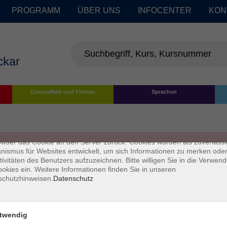
PROGRAMM
ÜBER UNS
INFOCENTER
KON
enschutz
Gesundheit und Fitness
Sprachen
s sind kleine Datenmengen, die von einer Website gesendet und vom
owser des Nutzers während des Surfens auf dem Computer des Nutze
chert werden. Ihr Browser speichert jede Nachricht in einer kleinen Dat
 genannt wird. Wenn Sie eine weitere Seite vom Server anfordern, se
owser das Cookie an den Server zurück. Cookies wurden als zuverlässi
ismus für Websites entwickelt, um sich Informationen zu merken oder
tivitäten des Benutzers aufzuzeichnen. Bitte willigen Sie in die Verwen
okies ein. Weitere Informationen finden Sie in unseren
schutzhinweisen.
Datenschutz
twendig
Impressum