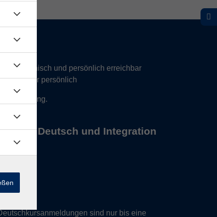
hr telefonisch und persönlich erreichbar
17 Uhr nur persönlich
 Vereinbarung.
s Büros Deutsch und Integration
ießen
Deutschkursanmeldungen sind nur bis eine