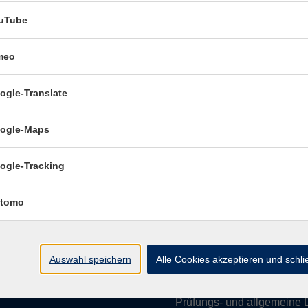
uTube
meo
Öffnungszeiten:
ogle-Translate
Mo–Fr vormittags:
9–12.30 U
Mo–Do nachmittags:
13.30–
ogle-Maps
Termine für Beratung nach
ogle-Tracking
Öffnungszeiten de
(Raum 3.01):
tomo
Mo
9-12 Uhr / 13-15 Uhr
Di
9-12 Uhr
Mi
9-12 Uhr
Auswahl speichern
Alle Cookies akzeptieren und schl
Do & Fr
geschlossen
Prüfungs- und allgemeine 