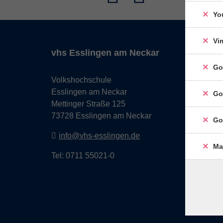
Yo
Vi
vhs Esslingen am Neckar
Go
Volkshochschule
Esslingen am Neckar
Go
Mettinger Straße 125
73728 Esslingen am Neckar
Go
info@vhs-esslingen.de
Ma
Tel: 0711 55021-0