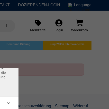
TAKT
DOZIERENDEN-LOGIN
Language
Merkzettel
Login
Warenkorb
×
Beruf und Bildung
jungeVHS / Elternakademie
rs
ei, die
ndet
ger
 die
dung
AGB
Datenschutzerklärung
Sitemap
Widerruf