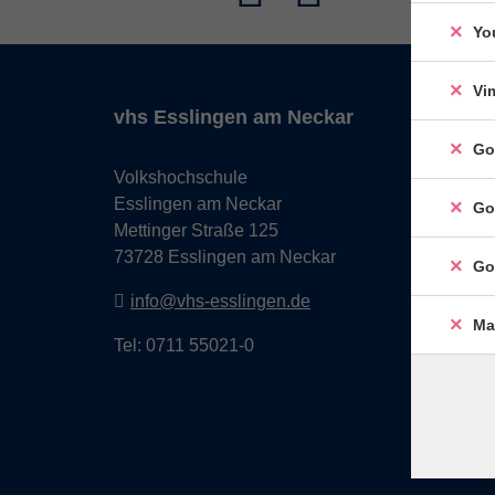
Yo
Vi
vhs Esslingen am Neckar
Go
Volkshochschule
Esslingen am Neckar
Go
Mettinger Straße 125
73728 Esslingen am Neckar
Go
info@vhs-esslingen.de
Ma
Tel: 0711 55021-0