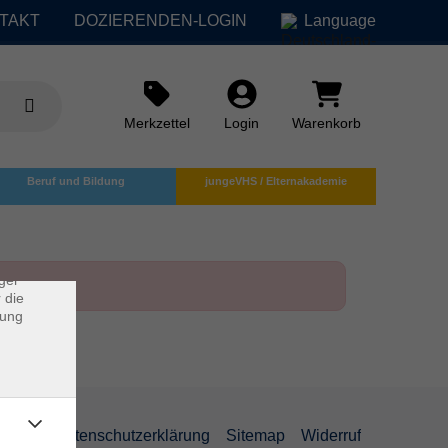
TAKT
DOZIERENDEN-LOGIN
Language
Merkzettel
Login
Warenkorb
×
Beruf und Bildung
jungeVHS / Elternakademie
rs
ei, die
ndet
ger
 die
dung
AGB
Datenschutzerklärung
Sitemap
Widerruf