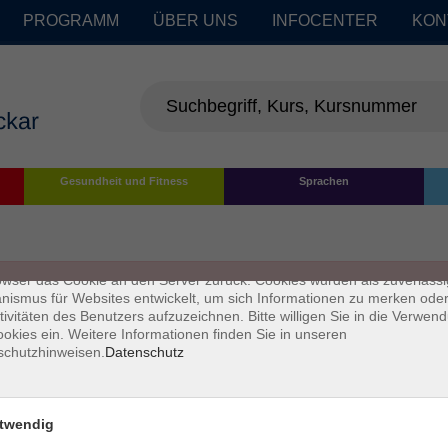
PROGRAMM
ÜBER UNS
INFOCENTER
KON
enschutz
Gesundheit und Fitness
Sprachen
s sind kleine Datenmengen, die von einer Website gesendet und vom
owser des Nutzers während des Surfens auf dem Computer des Nutze
chert werden. Ihr Browser speichert jede Nachricht in einer kleinen Dat
 genannt wird. Wenn Sie eine weitere Seite vom Server anfordern, se
owser das Cookie an den Server zurück. Cookies wurden als zuverlässi
ismus für Websites entwickelt, um sich Informationen zu merken oder
tivitäten des Benutzers aufzuzeichnen. Bitte willigen Sie in die Verwen
okies ein. Weitere Informationen finden Sie in unseren
schutzhinweisen.
Datenschutz
twendig
Impressum