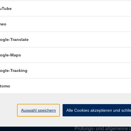
uTube
meo
Öffnungszeiten:
ogle-Translate
Mo–Fr vormittags:
9–12.30 U
Mo–Do nachmittags:
13.30–
ogle-Maps
Termine für Beratung nach
ogle-Tracking
Öffnungszeiten de
(Raum 3.01):
tomo
Mo
9-12 Uhr / 13-15 Uhr
Di
9-12 Uhr
Mi
9-12 Uhr
Auswahl speichern
Alle Cookies akzeptieren und schl
Do & Fr
geschlossen
Prüfungs- und allgemeine 