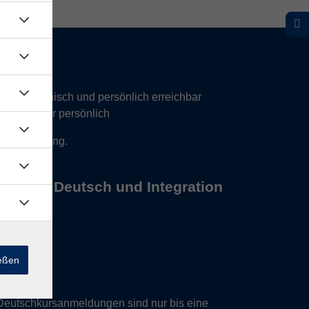
hr telefonisch und persönlich erreichbar
17 Uhr nur persönlich
 Vereinbarung.
s Büros Deutsch und Integration
ießen
Deutschkursanmeldungen sind nur bis eine