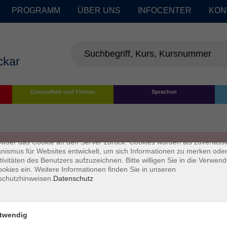
PROGRAMM
ÜBER UNS
INFOCENTER
KON
enschutz
Gesundheit und Fitness
Sprachen
s sind kleine Datenmengen, die von einer Website gesendet und vom
owser des Nutzers während des Surfens auf dem Computer des Nutze
chert werden. Ihr Browser speichert jede Nachricht in einer kleinen Dat
 genannt wird. Wenn Sie eine weitere Seite vom Server anfordern, se
owser das Cookie an den Server zurück. Cookies wurden als zuverlässi
ismus für Websites entwickelt, um sich Informationen zu merken oder
tivitäten des Benutzers aufzuzeichnen. Bitte willigen Sie in die Verwen
okies ein. Weitere Informationen finden Sie in unseren
schutzhinweisen.
Datenschutz
twendig
Impressum