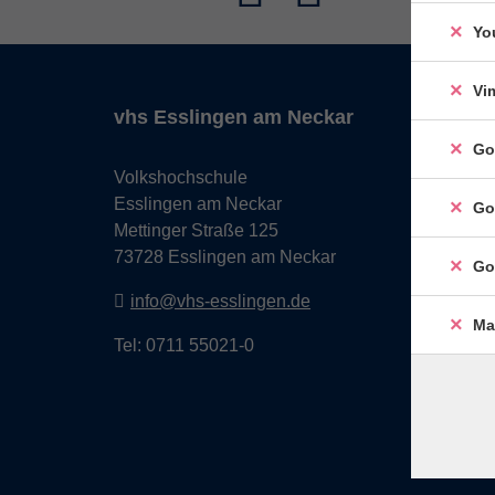
Yo
Vi
vhs Esslingen am Neckar
Go
Volkshochschule
Esslingen am Neckar
Go
Mettinger Straße 125
73728 Esslingen am Neckar
Go
info@vhs-esslingen.de
Ma
Tel: 0711 55021-0