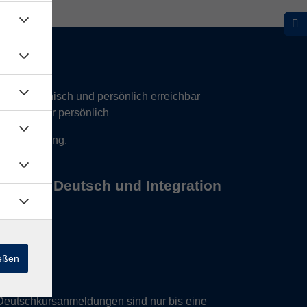
hr telefonisch und persönlich erreichbar
17 Uhr nur persönlich
 Vereinbarung.
s Büros Deutsch und Integration
ießen
Deutschkursanmeldungen sind nur bis eine