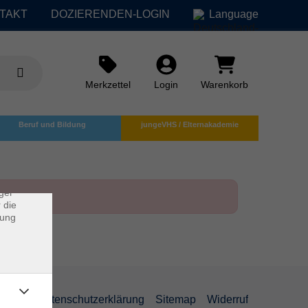
TAKT
DOZIERENDEN-LOGIN
Language
Merkzettel
Login
Warenkorb
×
Beruf und Bildung
jungeVHS / Elternakademie
rs
ei, die
ndet
ger
 die
dung
AGB
Datenschutzerklärung
Sitemap
Widerruf