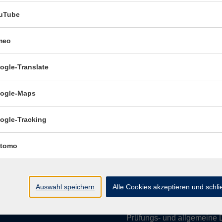
uTube
meo
Öffnungszeiten:
ogle-Translate
Mo–Fr vormittags:
9–12.30 U
Mo–Do nachmittags:
13.30–
ogle-Maps
Termine für Beratung nach
ogle-Tracking
Öffnungszeiten de
(Raum 3.01):
tomo
Mo
9-12 Uhr / 13-15 Uhr
Di
9-12 Uhr
Mi
9-12 Uhr
Auswahl speichern
Alle Cookies akzeptieren und schl
Do & Fr
geschlossen
Prüfungs- und allgemeine 