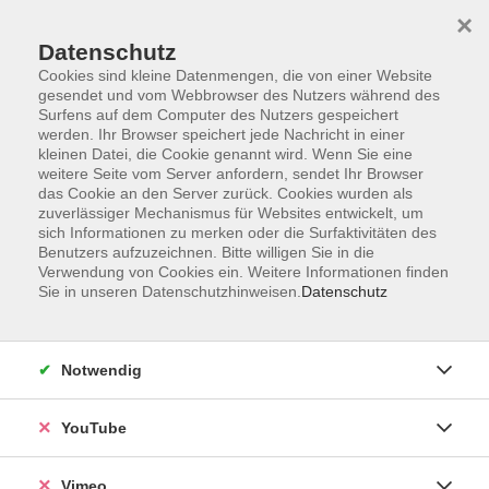
×
Datenschutz
Cookies sind kleine Datenmengen, die von einer Website
gesendet und vom Webbrowser des Nutzers während des
Surfens auf dem Computer des Nutzers gespeichert
Zum Hauptinhalt springen
werden. Ihr Browser speichert jede Nachricht in einer
kleinen Datei, die Cookie genannt wird. Wenn Sie eine
weitere Seite vom Server anfordern, sendet Ihr Browser
Der Kurs konnte nicht gefunden werden.
das Cookie an den Server zurück. Cookies wurden als
zuverlässiger Mechanismus für Websites entwickelt, um
sich Informationen zu merken oder die Surfaktivitäten des
Benutzers aufzuzeichnen. Bitte willigen Sie in die
Verwendung von Cookies ein. Weitere Informationen finden
Sie in unseren Datenschutzhinweisen.
Datenschutz
Social Media
Impressum
Notwendig
AGB
Datenschutzerklärung
YouTube
Sitemap
Widerruf
Vimeo