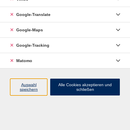
Google-Translate
vhs Esslingen am Neckar
Google-Maps
Volkshochschule
Esslingen am Neckar
Mettinger Straße 125
Google-Tracking
73728 Esslingen am Neckar
Matomo
info@vhs-esslingen.de
Tel: 0711 55021-0
Auswahl
Alle Cookies akzeptieren und
speichern
schließen
Öffnungszeiten:
Mo–Fr vormittags:
9–12.30 Uhr telefonisch und
persönlich erreichbar
Mo–Do nachmittags:
13.30–17 Uhr nur persönlich