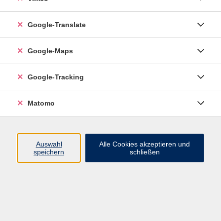
Google-Translate
vhs Esslingen am Neckar
Google-Maps
Volkshochschule
Esslingen am Neckar
Mettinger Straße 125
Google-Tracking
73728 Esslingen am Neckar
Matomo
info@vhs-esslingen.de
Tel: 0711 55021-0
Auswahl
Alle Cookies akzeptieren und
speichern
schließen
Öffnungszeiten:
Mo–Fr vormittags:
9–12.30 Uhr telefonisch und
persönlich erreichbar
Mo–Do nachmittags:
13.30–17 Uhr nur persönlich