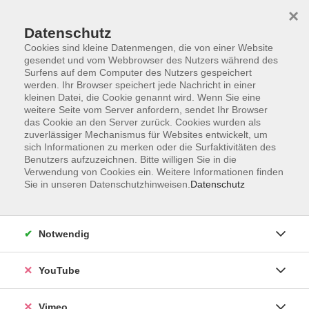
×
Datenschutz
Cookies sind kleine Datenmengen, die von einer Website
gesendet und vom Webbrowser des Nutzers während des
Surfens auf dem Computer des Nutzers gespeichert
Zum Hauptinhalt springen
werden. Ihr Browser speichert jede Nachricht in einer
kleinen Datei, die Cookie genannt wird. Wenn Sie eine
weitere Seite vom Server anfordern, sendet Ihr Browser
Der Kurs konnte nicht gefunden werden.
das Cookie an den Server zurück. Cookies wurden als
zuverlässiger Mechanismus für Websites entwickelt, um
sich Informationen zu merken oder die Surfaktivitäten des
Benutzers aufzuzeichnen. Bitte willigen Sie in die
Verwendung von Cookies ein. Weitere Informationen finden
Sie in unseren Datenschutzhinweisen.
Datenschutz
Social Media
Impressum
Notwendig
AGB
Datenschutzerklärung
YouTube
Sitemap
Widerruf
Vimeo