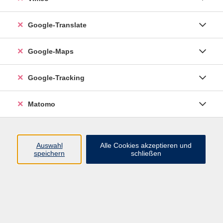
Google-Translate
vhs Esslingen am Neckar
Google-Maps
Volkshochschule
Esslingen am Neckar
Mettinger Straße 125
Google-Tracking
73728 Esslingen am Neckar
Matomo
info@vhs-esslingen.de
Tel: 0711 55021-0
Auswahl
Alle Cookies akzeptieren und
speichern
schließen
Öffnungszeiten:
Mo–Fr vormittags:
9–12.30 Uhr telefonisch und
persönlich erreichbar
Mo–Do nachmittags:
13.30–17 Uhr nur persönlich