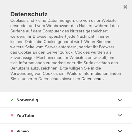
×
Datenschutz
Cookies sind kleine Datenmengen, die von einer Website
gesendet und vom Webbrowser des Nutzers während des
Surfens auf dem Computer des Nutzers gespeichert
Zum Hauptinhalt springen
werden. Ihr Browser speichert jede Nachricht in einer
kleinen Datei, die Cookie genannt wird. Wenn Sie eine
weitere Seite vom Server anfordern, sendet Ihr Browser
Der Kurs konnte nicht gefunden werden.
das Cookie an den Server zurück. Cookies wurden als
zuverlässiger Mechanismus für Websites entwickelt, um
sich Informationen zu merken oder die Surfaktivitäten des
Benutzers aufzuzeichnen. Bitte willigen Sie in die
Verwendung von Cookies ein. Weitere Informationen finden
Sie in unseren Datenschutzhinweisen.
Datenschutz
Social Media
Impressum
Notwendig
AGB
Datenschutzerklärung
YouTube
Sitemap
Widerruf
Vimeo