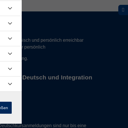
hr telefonisch und persönlich erreichbar
17 Uhr nur persönlich
 Vereinbarung.
s Büros Deutsch und Integration
ießen
Deutschkursanmeldungen sind nur bis eine