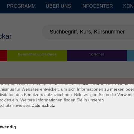
PROGRAMM
ÜBER UNS
INFOCENTER
KON
enschutz
Gesundheit und Fitness
Sprachen
s sind kleine Datenmengen, die von einer Website gesendet und vom
owser des Nutzers während des Surfens auf dem Computer des Nutze
chert werden. Ihr Browser speichert jede Nachricht in einer kleinen Dat
 genannt wird. Wenn Sie eine weitere Seite vom Server anfordern, se
owser das Cookie an den Server zurück. Cookies wurden als zuverlässi
ismus für Websites entwickelt, um sich Informationen zu merken oder
tivitäten des Benutzers aufzuzeichnen. Bitte willigen Sie in die Verwen
okies ein. Weitere Informationen finden Sie in unseren
schutzhinweisen.
Datenschutz
twendig
Impressum