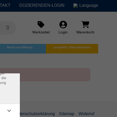
TAKT
DOZIERENDEN-LOGIN
Language
Merkzettel
Login
Warenkorb
×
Beruf und Bildung
jungeVHS / Elternakademie
rs
ei, die
ndet
ger
 die
dung
AGB
Datenschutzerklärung
Sitemap
Widerruf