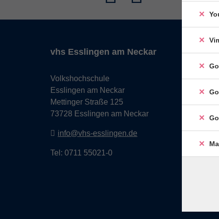
Yo
Vi
vhs Esslingen am Neckar
Go
Volkshochschule
Esslingen am Neckar
Go
Mettinger Straße 125
73728 Esslingen am Neckar
Go
info@vhs-esslingen.de
Ma
Tel: 0711 55021-0