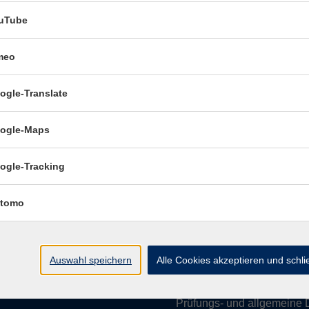
uTube
meo
Öffnungszeiten:
ogle-Translate
Mo–Fr vormittags:
9–12.30 U
Mo–Do nachmittags:
13.30–
ogle-Maps
Termine für Beratung nach
ogle-Tracking
Öffnungszeiten de
(Raum 3.01):
tomo
Mo
9-12 Uhr / 13-15 Uhr
Di
9-12 Uhr
Mi
9-12 Uhr
Auswahl speichern
Alle Cookies akzeptieren und schl
Do & Fr
geschlossen
Prüfungs- und allgemeine 