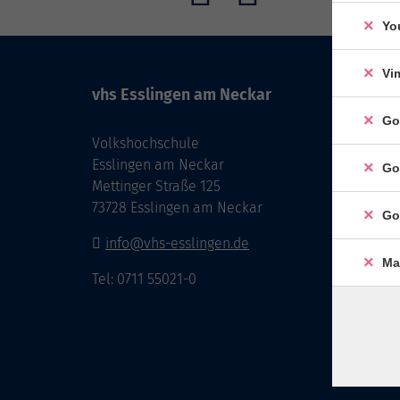
Yo
Vi
vhs Esslingen am Neckar
Go
Volkshochschule
Esslingen am Neckar
Go
Mettinger Straße 125
73728 Esslingen am Neckar
Go
info@vhs-esslingen.de
Ma
Tel: 0711 55021-0