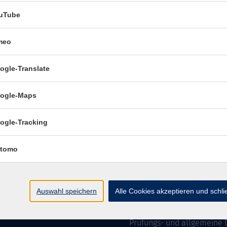
uTube
meo
Öffnungszeiten:
ogle-Translate
Mo–Fr vormittags:
9–12.30 
Mo–Do nachmittags:
13.30–
ogle-Maps
Termine für Beratung nach
ogle-Tracking
Öffnungszeiten des 
(Raum 3.01):
tomo
Mo
9-12 Uhr / 13-15 Uhr
Di
9-12 Uhr
Mi
9-12 Uhr
Auswahl speichern
Alle Cookies akzeptieren und schl
Do & Fr
geschlossen
Prüfungs- und allgemeine 