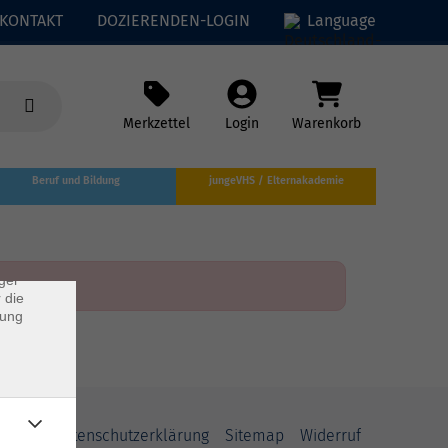
KONTAKT
DOZIERENDEN-LOGIN
Language
Merkzettel
Login
Warenkorb
×
Beruf und Bildung
jungeVHS / Elternakademie
rs
ei, die
ndet
ger
 die
dung
AGB
Datenschutzerklärung
Sitemap
Widerruf