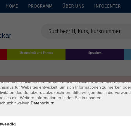
HOME
PROGRAMM
ÜBER UNS
INFOCENTER
enschutz
Gesundheit und Fitness
Sprachen
s sind kleine Datenmengen, die von einer Website gesendet und vom
owser des Nutzers während des Surfens auf dem Computer des Nutze
chert werden. Ihr Browser speichert jede Nachricht in einer kleinen Dat
 genannt wird. Wenn Sie eine weitere Seite vom Server anfordern, se
owser das Cookie an den Server zurück. Cookies wurden als zuverlässi
ismus für Websites entwickelt, um sich Informationen zu merken oder
tivitäten des Benutzers aufzuzeichnen. Bitte willigen Sie in die Verwen
okies ein. Weitere Informationen finden Sie in unseren
schutzhinweisen.
Datenschutz
twendig
Impressum