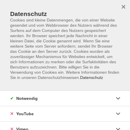
×
Datenschutz
Cookies sind kleine Datenmengen, die von einer Website
gesendet und vom Webbrowser des Nutzers während des
Surfens auf dem Computer des Nutzers gespeichert
Zum Hauptinhalt springen
werden. Ihr Browser speichert jede Nachricht in einer
kleinen Datei, die Cookie genannt wird. Wenn Sie eine
weitere Seite vom Server anfordern, sendet Ihr Browser
Der Kurs konnte nicht gefunden werden.
das Cookie an den Server zurück. Cookies wurden als
zuverlässiger Mechanismus für Websites entwickelt, um
sich Informationen zu merken oder die Surfaktivitäten des
Benutzers aufzuzeichnen. Bitte willigen Sie in die
Verwendung von Cookies ein. Weitere Informationen finden
Sie in unseren Datenschutzhinweisen.
Datenschutz
Social Media
Impressum
Notwendig
AGB
Datenschutzerklärung
YouTube
Sitemap
Widerruf
Vimeo