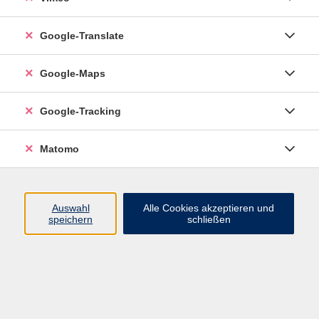
Google-Translate
vhs Esslingen am Neckar
Google-Maps
Volkshochschule
Esslingen am Neckar
Mettinger Straße 125
Google-Tracking
73728 Esslingen am Neckar
Matomo
info@vhs-esslingen.de
Tel: 0711 55021-0
Auswahl
Alle Cookies akzeptieren und
speichern
schließen
Öffnungszeiten:
Mo–Fr vormittags:
9–12.30 Uhr telefonisch und
persönlich erreichbar
Mo–Do nachmittags:
13.30–17 Uhr nur persönlich