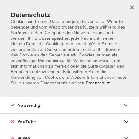
×
Datenschutz
Cookies sind kleine Datenmengen, die von einer Website
gesendet und vom Webbrowser des Nutzers während des
Surfens auf dem Computer des Nutzers gespeichert
Zum Hauptinhalt springen
werden. Ihr Browser speichert jede Nachricht in einer
kleinen Datei, die Cookie genannt wird. Wenn Sie eine
weitere Seite vom Server anfordern, sendet Ihr Browser
Der Kurs konnte nicht gefunden werden.
das Cookie an den Server zurück. Cookies wurden als
zuverlässiger Mechanismus für Websites entwickelt, um
sich Informationen zu merken oder die Surfaktivitäten des
Benutzers aufzuzeichnen. Bitte willigen Sie in die
Verwendung von Cookies ein. Weitere Informationen finden
Sie in unseren Datenschutzhinweisen.
Datenschutz
Social Media
Impressum
Notwendig
AGB
Datenschutzerklärung
YouTube
Sitemap
Widerruf
Vimeo