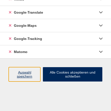
Google-Translate
vhs Esslingen am Neckar
Google-Maps
Volkshochschule
Esslingen am Neckar
Mettinger Straße 125
Google-Tracking
73728 Esslingen am Neckar
Matomo
info@vhs-esslingen.de
Tel: 0711 55021-0
Auswahl
Alle Cookies akzeptieren und
speichern
schließen
Öffnungszeiten:
Mo–Fr vormittags:
9–12.30 Uhr telefonisch und
persönlich erreichbar
Mo–Do nachmittags:
13.30–17 Uhr nur persönlich