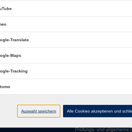
uTube
meo
Öffnungszeiten:
ogle-Translate
Mo–Fr vormittags:
9–12.30 U
Mo–Do nachmittags:
13.30–
ogle-Maps
Termine für Beratung nach
ogle-Tracking
Öffnungszeiten de
(Raum 3.01):
tomo
Mo
9-12 Uhr / 13-15 Uhr
Di
9-12 Uhr
Mi
9-12 Uhr
Auswahl speichern
Alle Cookies akzeptieren und schl
Do & Fr
geschlossen
Prüfungs- und allgemeine 