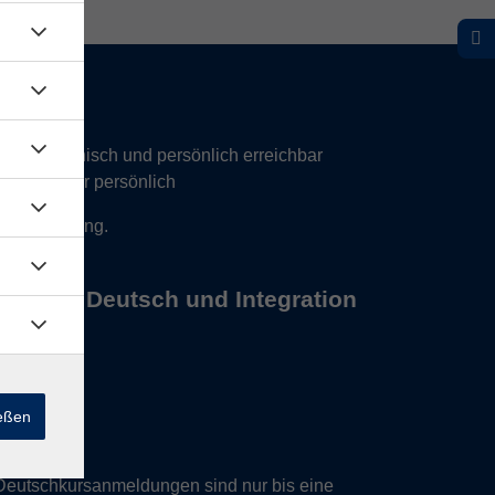
hr telefonisch und persönlich erreichbar
17 Uhr nur persönlich
 Vereinbarung.
s Büros Deutsch und Integration
ießen
Deutschkursanmeldungen sind nur bis eine