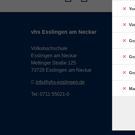
Yo
Vi
vhs Esslingen am Neckar
Go
Volkshochschule
Esslingen am Neckar
Go
Mettinger Straße 125
73728 Esslingen am Neckar
Go
info@vhs-esslingen.de
Ma
Tel: 0711 55021-0