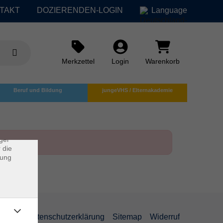
TAKT
DOZIERENDEN-LOGIN
Language
Merkzettel
Login
Warenkorb
×
Beruf und Bildung
jungeVHS / Elternakademie
rs
ei, die
ndet
ger
 die
dung
AGB
Datenschutzerklärung
Sitemap
Widerruf