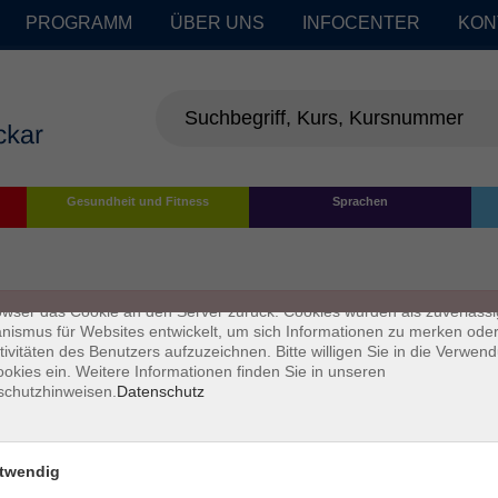
PROGRAMM
ÜBER UNS
INFOCENTER
KON
enschutz
Gesundheit und Fitness
Sprachen
s sind kleine Datenmengen, die von einer Website gesendet und vom
owser des Nutzers während des Surfens auf dem Computer des Nutze
chert werden. Ihr Browser speichert jede Nachricht in einer kleinen Dat
 genannt wird. Wenn Sie eine weitere Seite vom Server anfordern, se
owser das Cookie an den Server zurück. Cookies wurden als zuverlässi
ismus für Websites entwickelt, um sich Informationen zu merken oder
tivitäten des Benutzers aufzuzeichnen. Bitte willigen Sie in die Verwen
okies ein. Weitere Informationen finden Sie in unseren
schutzhinweisen.
Datenschutz
twendig
Impressum