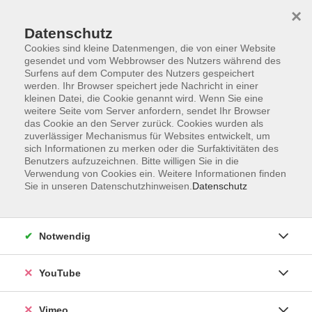
×
Datenschutz
Cookies sind kleine Datenmengen, die von einer Website
gesendet und vom Webbrowser des Nutzers während des
Surfens auf dem Computer des Nutzers gespeichert
Zum Hauptinhalt springen
werden. Ihr Browser speichert jede Nachricht in einer
kleinen Datei, die Cookie genannt wird. Wenn Sie eine
weitere Seite vom Server anfordern, sendet Ihr Browser
Der Kurs konnte nicht gefunden werden.
das Cookie an den Server zurück. Cookies wurden als
zuverlässiger Mechanismus für Websites entwickelt, um
sich Informationen zu merken oder die Surfaktivitäten des
Benutzers aufzuzeichnen. Bitte willigen Sie in die
Verwendung von Cookies ein. Weitere Informationen finden
Sie in unseren Datenschutzhinweisen.
Datenschutz
Social Media
Impressum
Notwendig
AGB
Datenschutzerklärung
YouTube
Sitemap
Widerruf
Vimeo