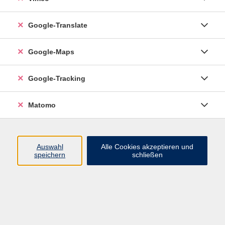
Google-Translate
vhs Esslingen am Neckar
Google-Maps
Volkshochschule
Esslingen am Neckar
Mettinger Straße 125
Google-Tracking
73728 Esslingen am Neckar
Matomo
info@vhs-esslingen.de
Tel: 0711 55021-0
Auswahl
Alle Cookies akzeptieren und
speichern
schließen
Öffnungszeiten:
Mo–Fr vormittags:
9–12.30 Uhr telefonisch und
persönlich erreichbar
Mo–Do nachmittags:
13.30–17 Uhr nur persönlich