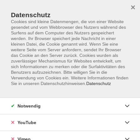
×
Datenschutz
Cookies sind kleine Datenmengen, die von einer Website
gesendet und vom Webbrowser des Nutzers während des
Surfens auf dem Computer des Nutzers gespeichert
Zum Hauptinhalt springen
werden. Ihr Browser speichert jede Nachricht in einer
kleinen Datei, die Cookie genannt wird. Wenn Sie eine
weitere Seite vom Server anfordern, sendet Ihr Browser
Der Kurs konnte nicht gefunden werden.
das Cookie an den Server zurück. Cookies wurden als
zuverlässiger Mechanismus für Websites entwickelt, um
sich Informationen zu merken oder die Surfaktivitäten des
Benutzers aufzuzeichnen. Bitte willigen Sie in die
Verwendung von Cookies ein. Weitere Informationen finden
Sie in unseren Datenschutzhinweisen.
Datenschutz
Social Media
Impressum
Notwendig
AGB
Datenschutzerklärung
YouTube
Sitemap
Widerruf
Vimeo