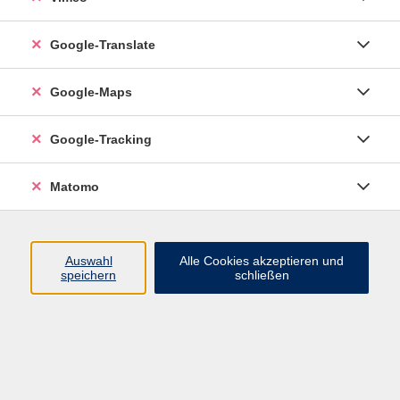
Google-Translate
vhs Esslingen am Neckar
Google-Maps
Volkshochschule
Esslingen am Neckar
Mettinger Straße 125
Google-Tracking
73728 Esslingen am Neckar
Matomo
info@vhs-esslingen.de
Tel: 0711 55021-0
Auswahl
Alle Cookies akzeptieren und
speichern
schließen
Öffnungszeiten:
Mo–Fr vormittags:
9–12.30 Uhr telefonisch und
persönlich erreichbar
Mo–Do nachmittags:
13.30–17 Uhr nur persönlich