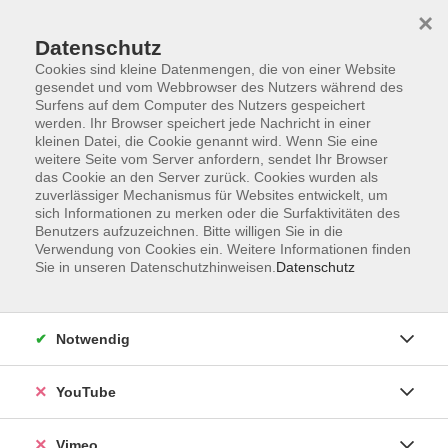
×
Datenschutz
Cookies sind kleine Datenmengen, die von einer Website
gesendet und vom Webbrowser des Nutzers während des
Surfens auf dem Computer des Nutzers gespeichert
Zum Hauptinhalt springen
werden. Ihr Browser speichert jede Nachricht in einer
kleinen Datei, die Cookie genannt wird. Wenn Sie eine
weitere Seite vom Server anfordern, sendet Ihr Browser
Der Kurs konnte nicht gefunden werden.
das Cookie an den Server zurück. Cookies wurden als
zuverlässiger Mechanismus für Websites entwickelt, um
sich Informationen zu merken oder die Surfaktivitäten des
Benutzers aufzuzeichnen. Bitte willigen Sie in die
Verwendung von Cookies ein. Weitere Informationen finden
Sie in unseren Datenschutzhinweisen.
Datenschutz
Social Media
Impressum
Notwendig
AGB
Datenschutzerklärung
YouTube
Sitemap
Widerruf
Vimeo