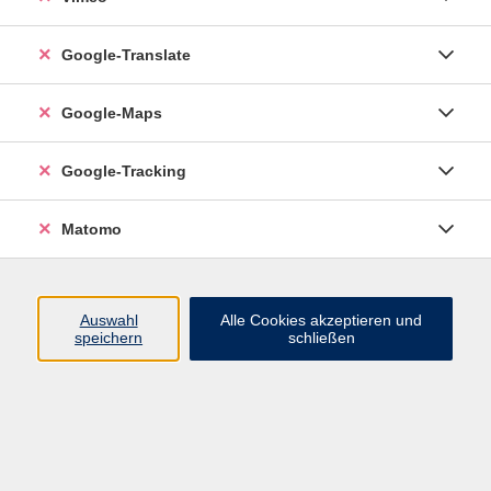
Google-Translate
vhs Esslingen am Neckar
Google-Maps
Volkshochschule
Esslingen am Neckar
Mettinger Straße 125
Google-Tracking
73728 Esslingen am Neckar
Matomo
info@vhs-esslingen.de
Tel: 0711 55021-0
Auswahl
Alle Cookies akzeptieren und
speichern
schließen
Öffnungszeiten:
Mo–Fr vormittags:
9–12.30 Uhr telefonisch und
persönlich erreichbar
Mo–Do nachmittags:
13.30–17 Uhr nur persönlich