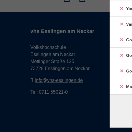
Yo
Vi
vhs Esslingen am Neckar
Go
Volkshochschule
Esslingen am Neckar
Go
Mettinger Straße 125
73728 Esslingen am Neckar
Go
info@vhs-esslingen.de
Ma
Tel: 0711 55021-0