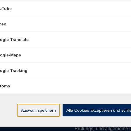
uTube
meo
Öffnungszeiten:
ogle-Translate
Mo–Fr vormittags:
9–12.30 U
Mo–Do nachmittags:
13.30–
ogle-Maps
Termine für Beratung nach
ogle-Tracking
Öffnungszeiten de
(Raum 3.01):
tomo
Mo
9-12 Uhr / 13-15 Uhr
Di
9-12 Uhr
Mi
9-12 Uhr
Auswahl speichern
Alle Cookies akzeptieren und schl
Do & Fr
geschlossen
Prüfungs- und allgemeine 