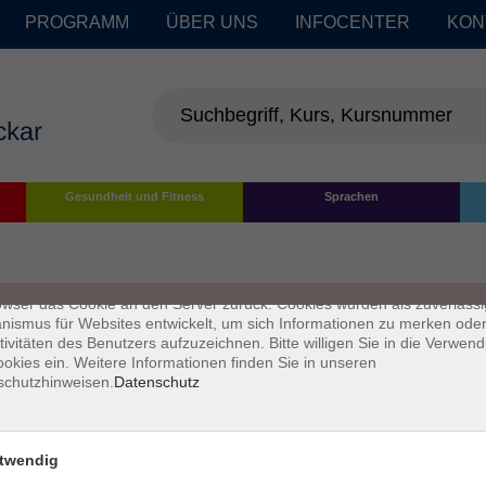
PROGRAMM
ÜBER UNS
INFOCENTER
KON
enschutz
Gesundheit und Fitness
Sprachen
s sind kleine Datenmengen, die von einer Website gesendet und vom
owser des Nutzers während des Surfens auf dem Computer des Nutze
chert werden. Ihr Browser speichert jede Nachricht in einer kleinen Dat
 genannt wird. Wenn Sie eine weitere Seite vom Server anfordern, se
owser das Cookie an den Server zurück. Cookies wurden als zuverlässi
ismus für Websites entwickelt, um sich Informationen zu merken oder
tivitäten des Benutzers aufzuzeichnen. Bitte willigen Sie in die Verwen
okies ein. Weitere Informationen finden Sie in unseren
schutzhinweisen.
Datenschutz
twendig
Impressum