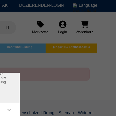
TAKT
DOZIERENDEN-LOGIN
Language
Merkzettel
Login
Warenkorb
×
Beruf und Bildung
jungeVHS / Elternakademie
rs
ei, die
ndet
ger
 die
dung
AGB
Datenschutzerklärung
Sitemap
Widerruf