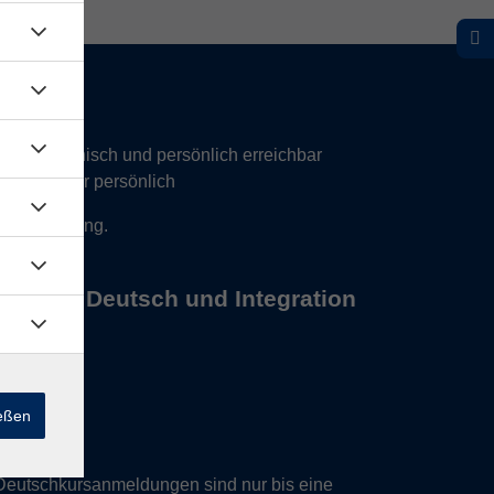
hr telefonisch und persönlich erreichbar
17 Uhr nur persönlich
 Vereinbarung.
s Büros Deutsch und Integration
ießen
Deutschkursanmeldungen sind nur bis eine