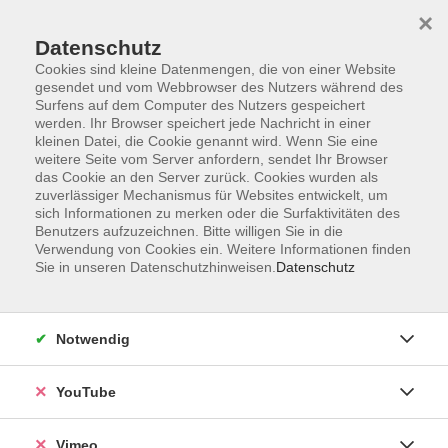
×
Datenschutz
Cookies sind kleine Datenmengen, die von einer Website
gesendet und vom Webbrowser des Nutzers während des
Surfens auf dem Computer des Nutzers gespeichert
Zum Hauptinhalt springen
werden. Ihr Browser speichert jede Nachricht in einer
kleinen Datei, die Cookie genannt wird. Wenn Sie eine
weitere Seite vom Server anfordern, sendet Ihr Browser
Der Kurs konnte nicht gefunden werden.
das Cookie an den Server zurück. Cookies wurden als
zuverlässiger Mechanismus für Websites entwickelt, um
sich Informationen zu merken oder die Surfaktivitäten des
Benutzers aufzuzeichnen. Bitte willigen Sie in die
Verwendung von Cookies ein. Weitere Informationen finden
Sie in unseren Datenschutzhinweisen.
Datenschutz
Social Media
Impressum
Notwendig
AGB
Datenschutzerklärung
YouTube
Sitemap
Widerruf
Vimeo