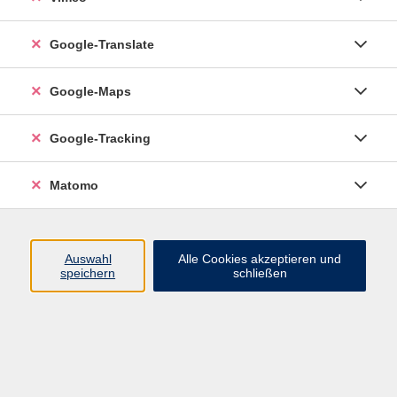
Google-Translate
vhs Esslingen am Neckar
Google-Maps
Volkshochschule
Esslingen am Neckar
Mettinger Straße 125
Google-Tracking
73728 Esslingen am Neckar
Matomo
info@vhs-esslingen.de
Tel: 0711 55021-0
Auswahl
Alle Cookies akzeptieren und
speichern
schließen
Öffnungszeiten:
Mo–Fr vormittags:
9–12.30 Uhr telefonisch und
persönlich erreichbar
Mo–Do nachmittags:
13.30–17 Uhr nur persönlich