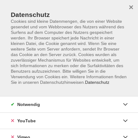
×
Datenschutz
Cookies sind kleine Datenmengen, die von einer Website
gesendet und vom Webbrowser des Nutzers während des
Surfens auf dem Computer des Nutzers gespeichert
Zum Hauptinhalt springen
werden. Ihr Browser speichert jede Nachricht in einer
kleinen Datei, die Cookie genannt wird. Wenn Sie eine
weitere Seite vom Server anfordern, sendet Ihr Browser
Der Kurs konnte nicht gefunden werden.
das Cookie an den Server zurück. Cookies wurden als
zuverlässiger Mechanismus für Websites entwickelt, um
sich Informationen zu merken oder die Surfaktivitäten des
Benutzers aufzuzeichnen. Bitte willigen Sie in die
Verwendung von Cookies ein. Weitere Informationen finden
Sie in unseren Datenschutzhinweisen.
Datenschutz
Social Media
Impressum
Notwendig
AGB
Datenschutzerklärung
YouTube
Sitemap
Widerruf
Vimeo