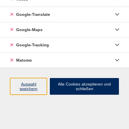
Google-Translate
vhs Esslingen am Neckar
Google-Maps
Volkshochschule
Esslingen am Neckar
Mettinger Straße 125
Google-Tracking
73728 Esslingen am Neckar
Matomo
info@vhs-esslingen.de
Tel: 0711 55021-0
Auswahl
Alle Cookies akzeptieren und
speichern
schließen
Öffnungszeiten:
Mo–Fr vormittags:
9–12.30 Uhr telefonisch und
persönlich erreichbar
Mo–Do nachmittags:
13.30–17 Uhr nur persönlich