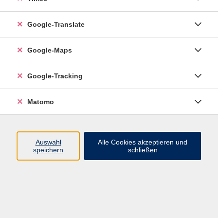
Google-Translate
vhs Esslingen am Neckar
Google-Maps
Volkshochschule
Esslingen am Neckar
Mettinger Straße 125
Google-Tracking
73728 Esslingen am Neckar
Matomo
info@vhs-esslingen.de
Tel: 0711 55021-0
Auswahl
Alle Cookies akzeptieren und
speichern
schließen
Öffnungszeiten:
Mo–Fr vormittags:
9–12.30 Uhr telefonisch und
persönlich erreichbar
Mo–Do nachmittags:
13.30–17 Uhr nur persönlich