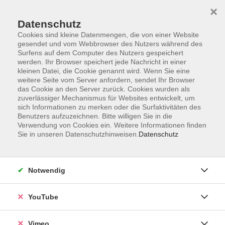
×
Datenschutz
Cookies sind kleine Datenmengen, die von einer Website
gesendet und vom Webbrowser des Nutzers während des
Surfens auf dem Computer des Nutzers gespeichert
Zum Hauptinhalt springen
werden. Ihr Browser speichert jede Nachricht in einer
kleinen Datei, die Cookie genannt wird. Wenn Sie eine
weitere Seite vom Server anfordern, sendet Ihr Browser
Der Kurs konnte nicht gefunden werden.
das Cookie an den Server zurück. Cookies wurden als
zuverlässiger Mechanismus für Websites entwickelt, um
sich Informationen zu merken oder die Surfaktivitäten des
Benutzers aufzuzeichnen. Bitte willigen Sie in die
Verwendung von Cookies ein. Weitere Informationen finden
Sie in unseren Datenschutzhinweisen.
Datenschutz
Social Media
Impressum
Notwendig
AGB
Datenschutzerklärung
YouTube
Sitemap
Widerruf
Vimeo