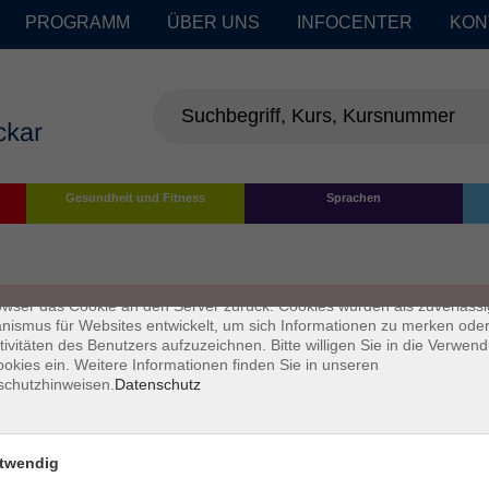
PROGRAMM
ÜBER UNS
INFOCENTER
KON
enschutz
Gesundheit und Fitness
Sprachen
s sind kleine Datenmengen, die von einer Website gesendet und vom
owser des Nutzers während des Surfens auf dem Computer des Nutze
chert werden. Ihr Browser speichert jede Nachricht in einer kleinen Dat
 genannt wird. Wenn Sie eine weitere Seite vom Server anfordern, se
owser das Cookie an den Server zurück. Cookies wurden als zuverlässi
ismus für Websites entwickelt, um sich Informationen zu merken oder
tivitäten des Benutzers aufzuzeichnen. Bitte willigen Sie in die Verwen
okies ein. Weitere Informationen finden Sie in unseren
schutzhinweisen.
Datenschutz
twendig
Impressum