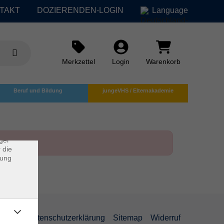
TAKT
DOZIERENDEN-LOGIN
Language
Merkzettel
Login
Warenkorb
×
Beruf und Bildung
jungeVHS / Elternakademie
rs
ei, die
ndet
ger
 die
dung
AGB
Datenschutzerklärung
Sitemap
Widerruf