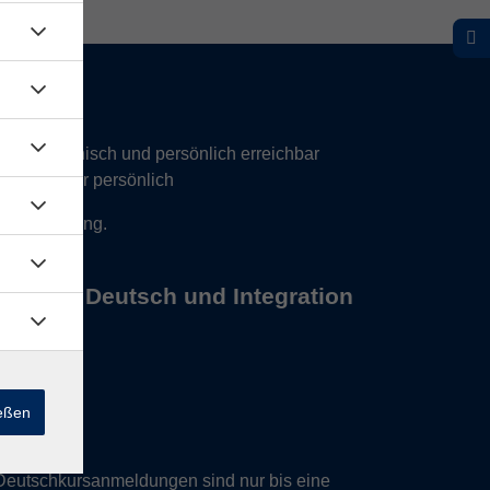
hr telefonisch und persönlich erreichbar
17 Uhr nur persönlich
 Vereinbarung.
s Büros Deutsch und Integration
ießen
Deutschkursanmeldungen sind nur bis eine