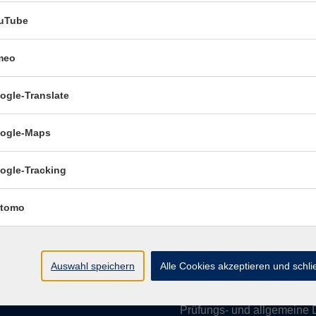
uTube
meo
Öffnungszeiten:
ogle-Translate
Mo–Fr vormittags:
9–12.30 U
Mo–Do nachmittags:
13.30–
ogle-Maps
Termine für Beratung nach
ogle-Tracking
Öffnungszeiten de
(Raum 3.01):
tomo
Mo
9-12 Uhr / 13-15 Uhr
Di
9-12 Uhr
Mi
9-12 Uhr
Auswahl speichern
Alle Cookies akzeptieren und schl
Do & Fr
geschlossen
Prüfungs- und allgemeine 