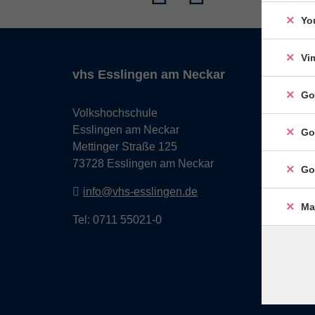
Yo
Vi
vhs Esslingen am Neckar
Go
Volkshochschule
Esslingen am Neckar
Go
Mettinger Straße 125
73728 Esslingen am Neckar
Go
info@vhs-esslingen.de
Ma
Tel: 0711 55021-0