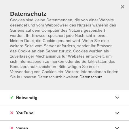
×
Datenschutz
Cookies sind kleine Datenmengen, die von einer Website
gesendet und vom Webbrowser des Nutzers während des
Surfens auf dem Computer des Nutzers gespeichert
Zum Hauptinhalt springen
werden. Ihr Browser speichert jede Nachricht in einer
kleinen Datei, die Cookie genannt wird. Wenn Sie eine
weitere Seite vom Server anfordern, sendet Ihr Browser
Der Kurs konnte nicht gefunden werden.
das Cookie an den Server zurück. Cookies wurden als
zuverlässiger Mechanismus für Websites entwickelt, um
sich Informationen zu merken oder die Surfaktivitäten des
Benutzers aufzuzeichnen. Bitte willigen Sie in die
Verwendung von Cookies ein. Weitere Informationen finden
Sie in unseren Datenschutzhinweisen.
Datenschutz
Social Media
Impressum
Notwendig
AGB
Datenschutzerklärung
YouTube
Sitemap
Widerruf
Vimeo