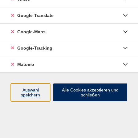
Google-Translate
vhs Esslingen am Neckar
Google-Maps
Volkshochschule
Esslingen am Neckar
Mettinger Straße 125
Google-Tracking
73728 Esslingen am Neckar
Matomo
info@vhs-esslingen.de
Tel: 0711 55021-0
Auswahl
Alle Cookies akzeptieren und
speichern
schließen
Öffnungszeiten:
Mo–Fr vormittags:
9–12.30 Uhr telefonisch und
persönlich erreichbar
Mo–Do nachmittags:
13.30–17 Uhr nur persönlich