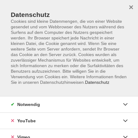
×
Datenschutz
Cookies sind kleine Datenmengen, die von einer Website
gesendet und vom Webbrowser des Nutzers während des
Surfens auf dem Computer des Nutzers gespeichert
Zum Hauptinhalt springen
werden. Ihr Browser speichert jede Nachricht in einer
kleinen Datei, die Cookie genannt wird. Wenn Sie eine
weitere Seite vom Server anfordern, sendet Ihr Browser
Der Kurs konnte nicht gefunden werden.
das Cookie an den Server zurück. Cookies wurden als
zuverlässiger Mechanismus für Websites entwickelt, um
sich Informationen zu merken oder die Surfaktivitäten des
Benutzers aufzuzeichnen. Bitte willigen Sie in die
Verwendung von Cookies ein. Weitere Informationen finden
Sie in unseren Datenschutzhinweisen.
Datenschutz
Social Media
Impressum
Notwendig
AGB
Datenschutzerklärung
YouTube
Sitemap
Widerruf
Vimeo