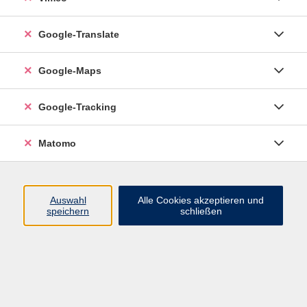
Google-Translate
vhs Esslingen am Neckar
Google-Maps
Volkshochschule
Esslingen am Neckar
Mettinger Straße 125
Google-Tracking
73728 Esslingen am Neckar
Matomo
info@vhs-esslingen.de
Tel: 0711 55021-0
Auswahl
Alle Cookies akzeptieren und
speichern
schließen
Öffnungszeiten:
Mo–Fr vormittags:
9–12.30 Uhr telefonisch und
persönlich erreichbar
Mo–Do nachmittags:
13.30–17 Uhr nur persönlich