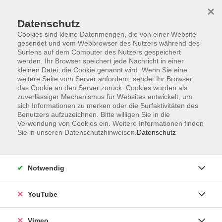
×
Datenschutz
Cookies sind kleine Datenmengen, die von einer Website
gesendet und vom Webbrowser des Nutzers während des
Surfens auf dem Computer des Nutzers gespeichert
Zum Hauptinhalt springen
werden. Ihr Browser speichert jede Nachricht in einer
kleinen Datei, die Cookie genannt wird. Wenn Sie eine
weitere Seite vom Server anfordern, sendet Ihr Browser
Der Kurs konnte nicht gefunden werden.
das Cookie an den Server zurück. Cookies wurden als
zuverlässiger Mechanismus für Websites entwickelt, um
sich Informationen zu merken oder die Surfaktivitäten des
Benutzers aufzuzeichnen. Bitte willigen Sie in die
Verwendung von Cookies ein. Weitere Informationen finden
Sie in unseren Datenschutzhinweisen.
Datenschutz
Social Media
Impressum
Notwendig
AGB
Datenschutzerklärung
YouTube
Sitemap
Widerruf
Vimeo