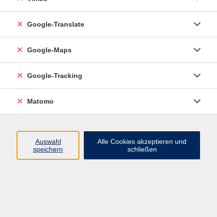
Google-Translate
vhs Esslingen am Neckar
Google-Maps
Volkshochschule
Esslingen am Neckar
Mettinger Straße 125
Google-Tracking
73728 Esslingen am Neckar
Matomo
info@vhs-esslingen.de
Tel: 0711 55021-0
Auswahl
Alle Cookies akzeptieren und
speichern
schließen
Öffnungszeiten:
Mo–Fr vormittags:
9–12.30 Uhr telefonisch und
persönlich erreichbar
Mo–Do nachmittags:
13.30–17 Uhr nur persönlich