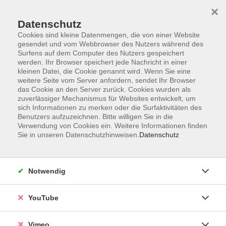
×
Datenschutz
Cookies sind kleine Datenmengen, die von einer Website
gesendet und vom Webbrowser des Nutzers während des
Surfens auf dem Computer des Nutzers gespeichert
Zum Hauptinhalt springen
werden. Ihr Browser speichert jede Nachricht in einer
kleinen Datei, die Cookie genannt wird. Wenn Sie eine
weitere Seite vom Server anfordern, sendet Ihr Browser
Der Kurs konnte nicht gefunden werden.
das Cookie an den Server zurück. Cookies wurden als
zuverlässiger Mechanismus für Websites entwickelt, um
sich Informationen zu merken oder die Surfaktivitäten des
Benutzers aufzuzeichnen. Bitte willigen Sie in die
Verwendung von Cookies ein. Weitere Informationen finden
Sie in unseren Datenschutzhinweisen.
Datenschutz
Social Media
Impressum
Notwendig
AGB
Datenschutzerklärung
YouTube
Sitemap
Widerruf
Vimeo