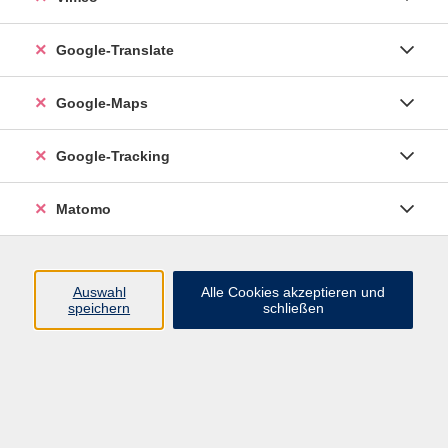
Google-Translate
vhs Esslingen am Neckar
Google-Maps
Volkshochschule
Esslingen am Neckar
Mettinger Straße 125
Google-Tracking
73728 Esslingen am Neckar
Matomo
info@vhs-esslingen.de
Tel: 0711 55021-0
Auswahl
Alle Cookies akzeptieren und
speichern
schließen
Öffnungszeiten:
Mo–Fr vormittags:
9–12.30 Uhr telefonisch und
persönlich erreichbar
Mo–Do nachmittags:
13.30–17 Uhr nur persönlich