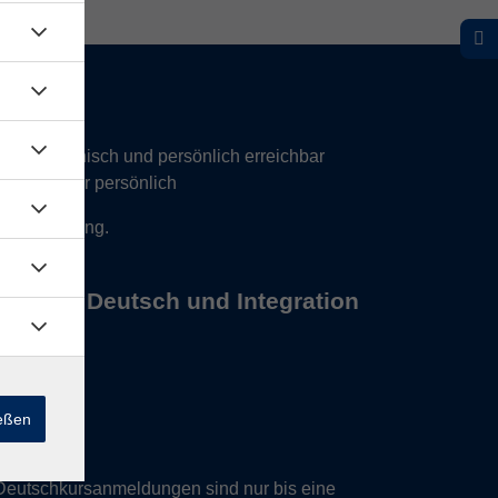
hr telefonisch und persönlich erreichbar
17 Uhr nur persönlich
 Vereinbarung.
s Büros Deutsch und Integration
ießen
Deutschkursanmeldungen sind nur bis eine