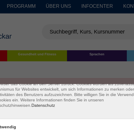
PROGRAMM
ÜBER UNS
INFOCENTER
KON
enschutz
Gesundheit und Fitness
Sprachen
s sind kleine Datenmengen, die von einer Website gesendet und vom
owser des Nutzers während des Surfens auf dem Computer des Nutze
chert werden. Ihr Browser speichert jede Nachricht in einer kleinen Dat
 genannt wird. Wenn Sie eine weitere Seite vom Server anfordern, se
owser das Cookie an den Server zurück. Cookies wurden als zuverlässi
ismus für Websites entwickelt, um sich Informationen zu merken oder
tivitäten des Benutzers aufzuzeichnen. Bitte willigen Sie in die Verwen
okies ein. Weitere Informationen finden Sie in unseren
schutzhinweisen.
Datenschutz
twendig
Impressum