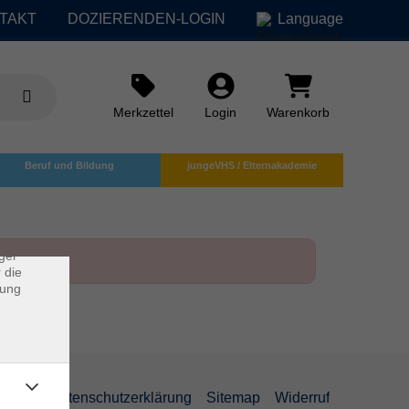
TAKT
DOZIERENDEN-LOGIN
Language
Merkzettel
Login
Warenkorb
×
Beruf und Bildung
jungeVHS / Elternakademie
rs
ei, die
ndet
ger
 die
dung
AGB
Datenschutzerklärung
Sitemap
Widerruf