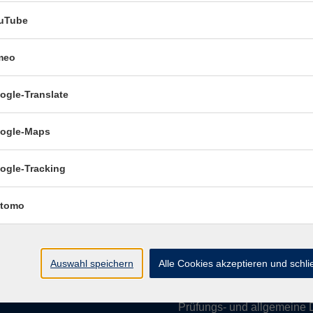
uTube
meo
Öffnungszeiten:
ogle-Translate
Mo–Fr vormittags:
9–12.30 U
Mo–Do nachmittags:
13.30–
ogle-Maps
Termine für Beratung nach
ogle-Tracking
Öffnungszeiten de
(Raum 3.01):
tomo
Mo
9-12 Uhr / 13-15 Uhr
Di
9-12 Uhr
Mi
9-12 Uhr
Auswahl speichern
Alle Cookies akzeptieren und schl
Do & Fr
geschlossen
Prüfungs- und allgemeine 