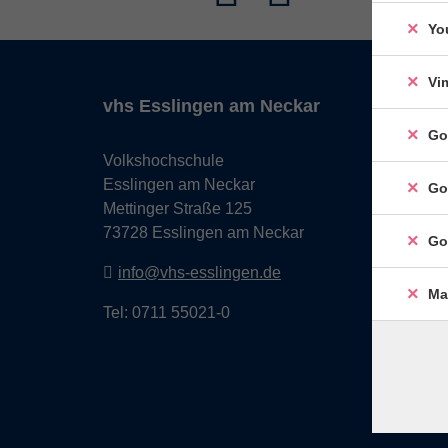
Yo
Vi
vhs Esslingen am Neckar
Go
Volkshochschule
Esslingen am Neckar
Go
Mettinger Straße 125
73728 Esslingen am Neckar
Go
info@vhs-esslingen.de
Ma
Tel: 0711 55021-0