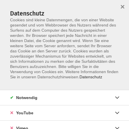
×
Datenschutz
Cookies sind kleine Datenmengen, die von einer Website
gesendet und vom Webbrowser des Nutzers während des
Surfens auf dem Computer des Nutzers gespeichert
Zum Hauptinhalt springen
werden. Ihr Browser speichert jede Nachricht in einer
kleinen Datei, die Cookie genannt wird. Wenn Sie eine
weitere Seite vom Server anfordern, sendet Ihr Browser
Der Kurs konnte nicht gefunden werden.
das Cookie an den Server zurück. Cookies wurden als
zuverlässiger Mechanismus für Websites entwickelt, um
sich Informationen zu merken oder die Surfaktivitäten des
Benutzers aufzuzeichnen. Bitte willigen Sie in die
Verwendung von Cookies ein. Weitere Informationen finden
Sie in unseren Datenschutzhinweisen.
Datenschutz
Social Media
Impressum
Notwendig
AGB
Datenschutzerklärung
YouTube
Sitemap
Widerruf
Vimeo