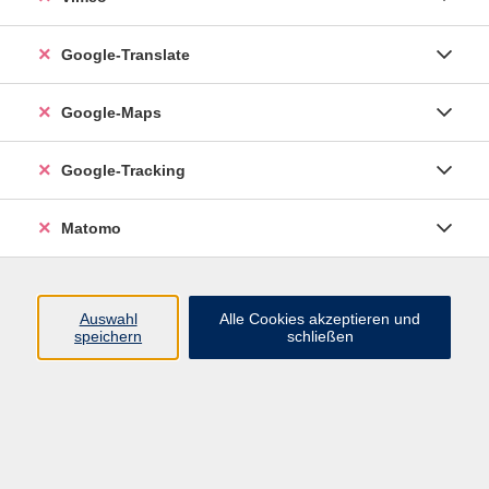
Google-Translate
vhs Esslingen am Neckar
Google-Maps
Volkshochschule
Esslingen am Neckar
Mettinger Straße 125
Google-Tracking
73728 Esslingen am Neckar
Matomo
info@vhs-esslingen.de
Tel: 0711 55021-0
Auswahl
Alle Cookies akzeptieren und
speichern
schließen
Öffnungszeiten:
Mo–Fr vormittags:
9–12.30 Uhr telefonisch und
persönlich erreichbar
Mo–Do nachmittags:
13.30–17 Uhr nur persönlich