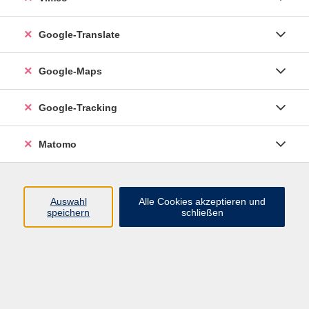
Google-Translate
vhs Esslingen am Neckar
Google-Maps
Volkshochschule
Esslingen am Neckar
Mettinger Straße 125
Google-Tracking
73728 Esslingen am Neckar
Matomo
info@vhs-esslingen.de
Tel: 0711 55021-0
Auswahl
Alle Cookies akzeptieren und
speichern
schließen
Öffnungszeiten:
Mo–Fr vormittags:
9–12.30 Uhr telefonisch und
persönlich erreichbar
Mo–Do nachmittags:
13.30–17 Uhr nur persönlich