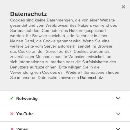
×
Datenschutz
Cookies sind kleine Datenmengen, die von einer Website
gesendet und vom Webbrowser des Nutzers während des
Surfens auf dem Computer des Nutzers gespeichert
Zum Hauptinhalt springen
werden. Ihr Browser speichert jede Nachricht in einer
kleinen Datei, die Cookie genannt wird. Wenn Sie eine
weitere Seite vom Server anfordern, sendet Ihr Browser
Der Kurs konnte nicht gefunden werden.
das Cookie an den Server zurück. Cookies wurden als
zuverlässiger Mechanismus für Websites entwickelt, um
sich Informationen zu merken oder die Surfaktivitäten des
Benutzers aufzuzeichnen. Bitte willigen Sie in die
Verwendung von Cookies ein. Weitere Informationen finden
Sie in unseren Datenschutzhinweisen.
Datenschutz
Social Media
Impressum
Notwendig
AGB
Datenschutzerklärung
YouTube
Sitemap
Widerruf
Vimeo