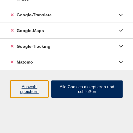
Google-Translate
vhs Esslingen am Neckar
Google-Maps
Volkshochschule
Esslingen am Neckar
Mettinger Straße 125
Google-Tracking
73728 Esslingen am Neckar
Matomo
info@vhs-esslingen.de
Tel: 0711 55021-0
Auswahl
Alle Cookies akzeptieren und
speichern
schließen
Öffnungszeiten:
Mo–Fr vormittags:
9–12.30 Uhr telefonisch und
persönlich erreichbar
Mo–Do nachmittags:
13.30–17 Uhr nur persönlich