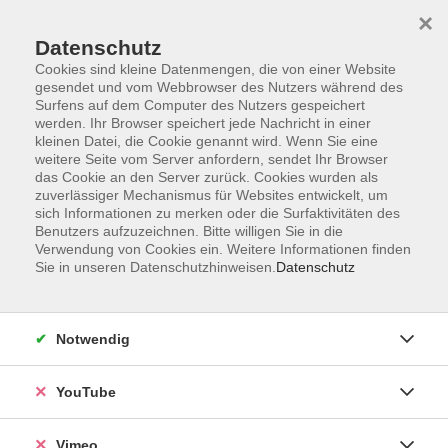
×
Datenschutz
Cookies sind kleine Datenmengen, die von einer Website
gesendet und vom Webbrowser des Nutzers während des
Surfens auf dem Computer des Nutzers gespeichert
Zum Hauptinhalt springen
werden. Ihr Browser speichert jede Nachricht in einer
kleinen Datei, die Cookie genannt wird. Wenn Sie eine
weitere Seite vom Server anfordern, sendet Ihr Browser
Der Kurs konnte nicht gefunden werden.
das Cookie an den Server zurück. Cookies wurden als
zuverlässiger Mechanismus für Websites entwickelt, um
sich Informationen zu merken oder die Surfaktivitäten des
Benutzers aufzuzeichnen. Bitte willigen Sie in die
Verwendung von Cookies ein. Weitere Informationen finden
Sie in unseren Datenschutzhinweisen.
Datenschutz
Social Media
Impressum
Notwendig
AGB
Datenschutzerklärung
YouTube
Sitemap
Widerruf
Vimeo